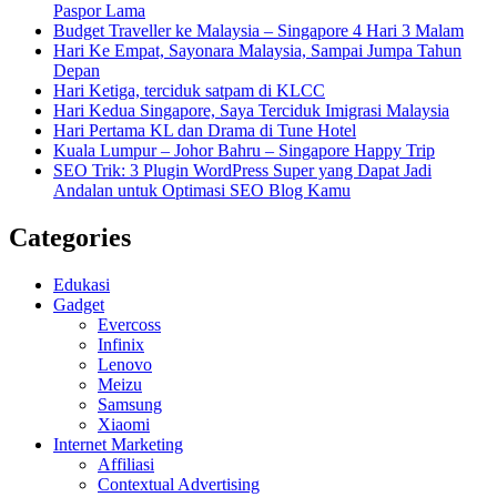
Paspor Lama
Budget Traveller ke Malaysia – Singapore 4 Hari 3 Malam
Hari Ke Empat, Sayonara Malaysia, Sampai Jumpa Tahun
Depan
Hari Ketiga, terciduk satpam di KLCC
Hari Kedua Singapore, Saya Terciduk Imigrasi Malaysia
Hari Pertama KL dan Drama di Tune Hotel
Kuala Lumpur – Johor Bahru – Singapore Happy Trip
SEO Trik: 3 Plugin WordPress Super yang Dapat Jadi
Andalan untuk Optimasi SEO Blog Kamu
Categories
Edukasi
Gadget
Evercoss
Infinix
Lenovo
Meizu
Samsung
Xiaomi
Internet Marketing
Affiliasi
Contextual Advertising