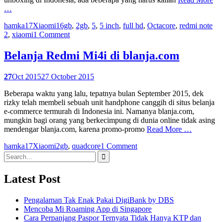
…
hamka17
Xiaomi
16gb
,
2gb
,
5
,
5 inch
,
full hd
,
Octacore
,
redmi note
2
,
xiaomi
1 Comment
Belanja Redmi Mi4i di blanja.com
27
Oct 2015
27 October 2015
Beberapa waktu yang lalu, tepatnya bulan September 2015, dek
rizky telah membeli sebuah unit handphone canggih di situs belanja
e-commerce termurah di Indonesia ini. Namanya blanja.com,
mungkin bagi orang yang berkecimpung di dunia online tidak asing
mendengar blanja.com, karena promo-promo
Read More …
hamka17
Xiaomi
2gb
,
quadcore
1 Comment
Search
for:
Latest Post
Pengalaman Tak Enak Pakai DigiBank by DBS
Mencoba Mi Roaming App di Singapore
Cara Perpanjang Paspor Ternyata Tidak Hanya KTP dan