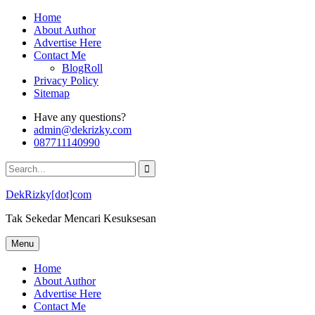
Skip
Home
to
About Author
content
Advertise Here
Contact Me
BlogRoll
Privacy Policy
Sitemap
Have any questions?
admin@dekrizky.com
087711140990
Search
for:
DekRizky[dot]com
Tak Sekedar Mencari Kesuksesan
Menu
Home
About Author
Advertise Here
Contact Me