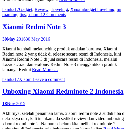
hamka17
Gadget
,
Review
,
Traveling
,
Xiaomi
budget travelling
,
mi
roaming
,
tips
,
xiaomi
12 Comments
Xiaomi Redmi Note 3
30
May 2016
30 May 2016
Xiaomi kembali melaunching produk andalan barunya, Xiaomi
Redmi note 2 yang tidak di release secara resmi di Indonesia, kini
Xiaomi Redmi Note 3 di jual secara resmi di Indonesia, melalui
Lazada.co.id dan erafone. Redmi Note 3 menggantikan produk
lamanya Redmi
Read More …
hamka17
Xiaomi
Leave a comment
Unboxing Xiaomi Redminote 2 Indonesia
18
Nov 2015
Akhirnya, setelah penantian lama, xiaomi redmi note 2 sudah tiba di
dekrizky.com , kali ini akan ada sedikit review dan video unboxing
xiaomi redmi note 2. Namun sebelum kita melihat redminote 2
unboxing di Indonesia, ada beberapa yang harus kalian
Read More