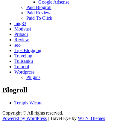
Google Adsense
Paid Blogroll
Paid Review
Paid To Click
mig33
Motivasi
Pribadi
Review
seo
Tips Blogging
Traveling
Tulisanku
Tutorial
Wordpress
Plugins
Blogroll
Terapis Wicara
Copyright © All rights reserved.
Powered by WordPress
|
Travel Eye by
WEN Themes