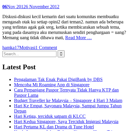
06
Nov 2012
6 November 2012
Diskusi-diskusi kecil kemarin dari suatu komunitas membuatku
mengasah otak ku setiap opini2 dari teman2. namun ada beberapa
yang terlintas agak gak sreg, ketika membicarakan sebuah tema,
yang pada dasarnya aku merumuskan sendiri penghargaan = uang?
Memang uang tidak dibawa mati,
Read More …
hamka17
Motivasi
1 Comment
Search
for:
Latest Post
Pengalaman Tak Enak Pakai DigiBank by DBS
Mencoba Mi Roaming App di Singapore
Cara Perpanjang Paspor Ternyata Tidak Hanya KTP dan
Paspor Lama
Budget Traveller ke Malaysia – Singapore 4 Hari 3 Malam
Hari Ke Empat, Sayonara Malaysia, Sampai Jumpa Tahun
Depan
Hari Ketiga, terciduk satpam di KLCC
Hari Kedua Singapore, Saya Terciduk Imigrasi Malaysia
Hari Pertama KL dan Drama di Tune Hotel