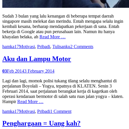
Sudah 3 bulan yang lalu kenangan di beberapa tempat daerah
singapore masih melekat dan merindu. Entah mengapa selalu ingin
kembali kesana, berharap mendapatkan pekerjaan di sana. Entah
bekerja di Google atau pun perusahaan lain. Namun itu hanya
khayalan belaka, ah
Read More …
hamka17
Motivasi
,
Pribadi
,
Tulisanku
2 Comments
Aku dan Lampu Motor
03
Feb 2014
3 February 2014
Lagi dan lagi, momok polisi tukang tilang selalu menghantui di
perjalanan Boyolali – Yogya, tepatnya di KLATEN. Senin 3
Februari 2014, saat perjalanan berangkat kerja di kagetkan oleh
operasi kendaraan bermotor di salah satu ruas jalan yogya – klaten.
Hampir
Read More …
hamka17
Motivasi
,
Pribadi
1 Comment
Penghargaan = Uang kah?