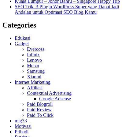
Kuala Lumpur – Johor Bahru – Singapore Happy Trip
SEO Trik: 3 Plugin WordPress Super yang Dapat Jadi
Andalan untuk Optimasi SEO Blog Kamu
Categories
Edukasi
Gadget
Evercoss
Infinix
Lenovo
Meizu
Samsung
Xiaomi
Internet Marketing
Affiliasi
Contextual Advertising
Google Adsense
Paid Blogroll
Paid Review
Paid To Click
mig33
Motivasi
Pribadi