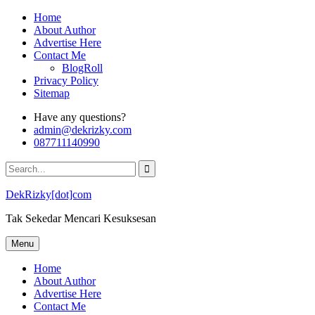
Skip
Home
to
About Author
content
Advertise Here
Contact Me
BlogRoll
Privacy Policy
Sitemap
Have any questions?
admin@dekrizky.com
087711140990
Search
for:
DekRizky[dot]com
Tak Sekedar Mencari Kesuksesan
Menu
Home
About Author
Advertise Here
Contact Me