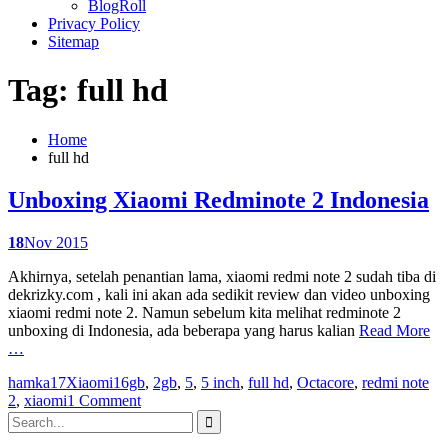
BlogRoll
Privacy Policy
Sitemap
Tag: full hd
Home
full hd
Unboxing Xiaomi Redminote 2 Indonesia
18
Nov 2015
Akhirnya, setelah penantian lama, xiaomi redmi note 2 sudah tiba di
dekrizky.com , kali ini akan ada sedikit review dan video unboxing
xiaomi redmi note 2. Namun sebelum kita melihat redminote 2
unboxing di Indonesia, ada beberapa yang harus kalian
Read More
…
hamka17
Xiaomi
16gb
,
2gb
,
5
,
5 inch
,
full hd
,
Octacore
,
redmi note
2
,
xiaomi
1 Comment
Search
for: