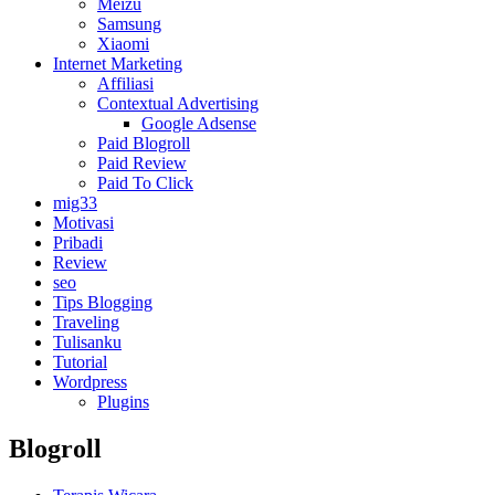
Meizu
Samsung
Xiaomi
Internet Marketing
Affiliasi
Contextual Advertising
Google Adsense
Paid Blogroll
Paid Review
Paid To Click
mig33
Motivasi
Pribadi
Review
seo
Tips Blogging
Traveling
Tulisanku
Tutorial
Wordpress
Plugins
Blogroll