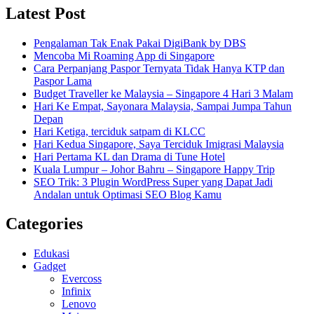
Latest Post
Pengalaman Tak Enak Pakai DigiBank by DBS
Mencoba Mi Roaming App di Singapore
Cara Perpanjang Paspor Ternyata Tidak Hanya KTP dan
Paspor Lama
Budget Traveller ke Malaysia – Singapore 4 Hari 3 Malam
Hari Ke Empat, Sayonara Malaysia, Sampai Jumpa Tahun
Depan
Hari Ketiga, terciduk satpam di KLCC
Hari Kedua Singapore, Saya Terciduk Imigrasi Malaysia
Hari Pertama KL dan Drama di Tune Hotel
Kuala Lumpur – Johor Bahru – Singapore Happy Trip
SEO Trik: 3 Plugin WordPress Super yang Dapat Jadi
Andalan untuk Optimasi SEO Blog Kamu
Categories
Edukasi
Gadget
Evercoss
Infinix
Lenovo