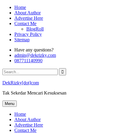
Skip
Home
to
About Author
content
Advertise Here
Contact Me
BlogRoll
Privacy Policy
Sitemap
Have any questions?
admin@dekrizky.com
087711140990
Search
for:
DekRizky[dot]com
Tak Sekedar Mencari Kesuksesan
Menu
Home
About Author
Advertise Here
Contact Me