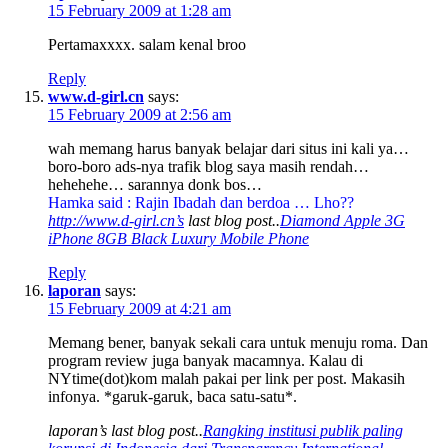
15 February 2009 at 1:28 am
Pertamaxxxx. salam kenal broo
Reply
www.d-girl.cn
says:
15 February 2009 at 2:56 am
wah memang harus banyak belajar dari situs ini kali ya…
boro-boro ads-nya trafik blog saya masih rendah…
hehehehe… sarannya donk bos…
Hamka said : Rajin Ibadah dan berdoa … Lho??
http://www.d-girl.cn’s
last blog post..
Diamond Apple 3G
iPhone 8GB Black Luxury Mobile Phone
Reply
laporan
says:
15 February 2009 at 4:21 am
Memang bener, banyak sekali cara untuk menuju roma. Dan
program review juga banyak macamnya. Kalau di
NYtime(dot)kom malah pakai per link per post. Makasih
infonya. *garuk-garuk, baca satu-satu*.
laporan’s last blog post..
Rangking institusi publik paling