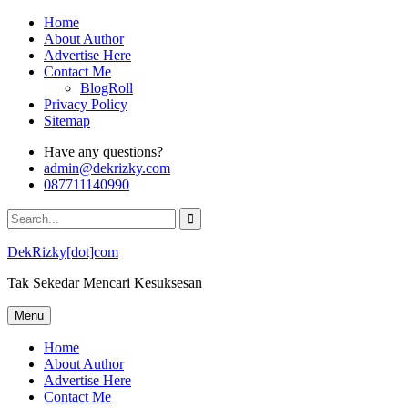
Skip
Home
to
About Author
content
Advertise Here
Contact Me
BlogRoll
Privacy Policy
Sitemap
Have any questions?
admin@dekrizky.com
087711140990
Search
for:
DekRizky[dot]com
Tak Sekedar Mencari Kesuksesan
Menu
Home
About Author
Advertise Here
Contact Me