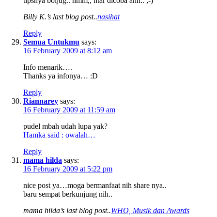
tipsnya boljug.. hmm,, ntar dicoba ahh.. ;-)
Billy K.’s last blog post..
nasihat
Reply
Semua Untukmu
says:
16 February 2009 at 8:12 am
Info menarik….
Thanks ya infonya… :D
Reply
Riannarey
says:
16 February 2009 at 11:59 am
pudel mbah udah lupa yak?
Hamka said : owalah…
Reply
mama hilda
says:
16 February 2009 at 5:22 pm
nice post ya…moga bermanfaat nih share nya..
baru sempat berkunjung nih..
mama hilda’s last blog post..
WHO, Musik dan Awards