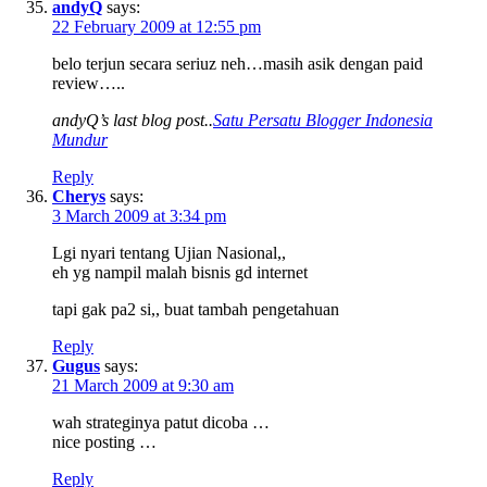
andyQ
says:
22 February 2009 at 12:55 pm
belo terjun secara seriuz neh…masih asik dengan paid
review…..
andyQ’s last blog post..
Satu Persatu Blogger Indonesia
Mundur
Reply
Cherys
says:
3 March 2009 at 3:34 pm
Lgi nyari tentang Ujian Nasional,,
eh yg nampil malah bisnis gd internet
tapi gak pa2 si,, buat tambah pengetahuan
Reply
Gugus
says:
21 March 2009 at 9:30 am
wah strateginya patut dicoba …
nice posting …
Reply