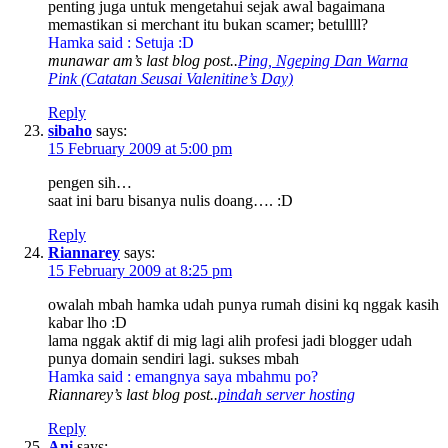
penting juga untuk mengetahui sejak awal bagaimana
memastikan si merchant itu bukan scamer; betullll?
Hamka said : Setuja :D
munawar am’s last blog post..
Ping, Ngeping Dan Warna
Pink (Catatan Seusai Valenitine’s Day)
Reply
sibaho
says:
15 February 2009 at 5:00 pm
pengen sih…
saat ini baru bisanya nulis doang…. :D
Reply
Riannarey
says:
15 February 2009 at 8:25 pm
owalah mbah hamka udah punya rumah disini kq nggak kasih
kabar lho :D
lama nggak aktif di mig lagi alih profesi jadi blogger udah
punya domain sendiri lagi. sukses mbah
Hamka said : emangnya saya mbahmu po?
Riannarey’s last blog post..
pindah server hosting
Reply
Ani
says: