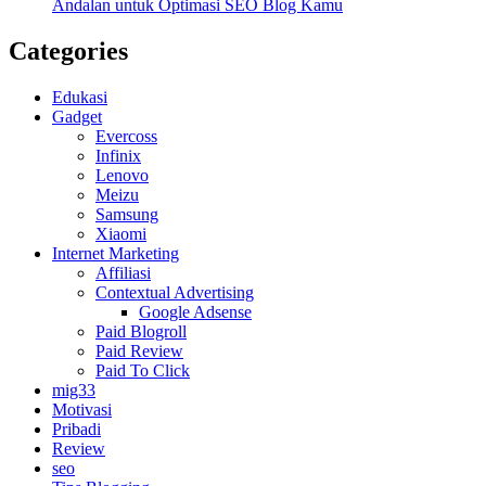
Andalan untuk Optimasi SEO Blog Kamu
Categories
Edukasi
Gadget
Evercoss
Infinix
Lenovo
Meizu
Samsung
Xiaomi
Internet Marketing
Affiliasi
Contextual Advertising
Google Adsense
Paid Blogroll
Paid Review
Paid To Click
mig33
Motivasi
Pribadi
Review
seo