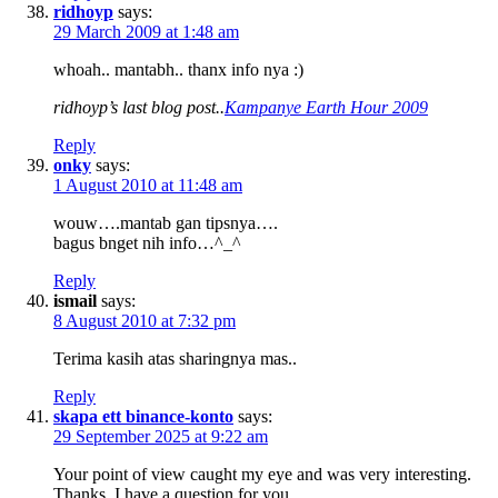
ridhoyp
says:
29 March 2009 at 1:48 am
whoah.. mantabh.. thanx info nya :)
ridhoyp’s last blog post..
Kampanye Earth Hour 2009
Reply
onky
says:
1 August 2010 at 11:48 am
wouw….mantab gan tipsnya….
bagus bnget nih info…^_^
Reply
ismail
says:
8 August 2010 at 7:32 pm
Terima kasih atas sharingnya mas..
Reply
skapa ett binance-konto
says:
29 September 2025 at 9:22 am
Your point of view caught my eye and was very interesting.
Thanks. I have a question for you.