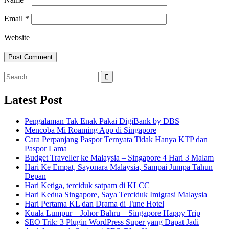
Email
*
Website
Search
for:
Latest Post
Pengalaman Tak Enak Pakai DigiBank by DBS
Mencoba Mi Roaming App di Singapore
Cara Perpanjang Paspor Ternyata Tidak Hanya KTP dan
Paspor Lama
Budget Traveller ke Malaysia – Singapore 4 Hari 3 Malam
Hari Ke Empat, Sayonara Malaysia, Sampai Jumpa Tahun
Depan
Hari Ketiga, terciduk satpam di KLCC
Hari Kedua Singapore, Saya Terciduk Imigrasi Malaysia
Hari Pertama KL dan Drama di Tune Hotel
Kuala Lumpur – Johor Bahru – Singapore Happy Trip
SEO Trik: 3 Plugin WordPress Super yang Dapat Jadi