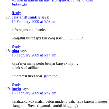
korupsi di Indonesia dari Transparency International
Indonesia
Reply
JelajahiDuniaEly
says:
15 February 2009 at 5:58 am
info bagus nih, thanks
JelajahiDuniaEly’s last blog post..
………….. ?
Reply
nina
says:
15 February 2009 at 6:14 am
kaya’nya mang perlu belajar banyak niy …
blank soal afilliate
nina’s last blog post..
percuma….
Reply
boyin
says:
15 February 2009 at 6:42 am
halah..aku kok malah belon mudeng yah…apa karena minggu
siang nih..?heee (ngantuk sambil blogging)