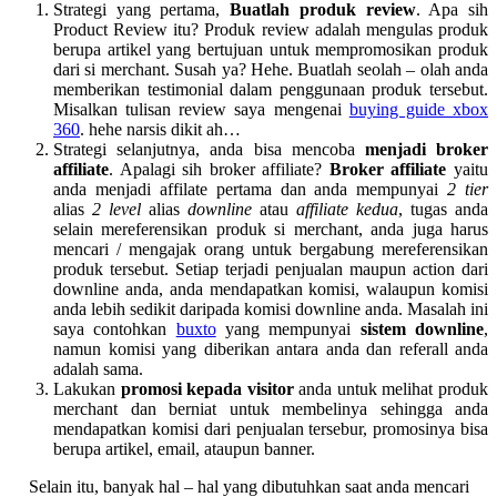
Strategi yang pertama,
Buatlah produk review
. Apa sih
Product Review itu? Produk review adalah mengulas produk
berupa artikel yang bertujuan untuk mempromosikan produk
dari si merchant. Susah ya? Hehe. Buatlah seolah – olah anda
memberikan testimonial dalam penggunaan produk tersebut.
Misalkan tulisan review saya mengenai
buying guide xbox
360
. hehe narsis dikit ah…
Strategi selanjutnya, anda bisa mencoba
menjadi broker
affiliate
. Apalagi sih broker affiliate?
Broker affiliate
yaitu
anda menjadi affilate pertama dan anda mempunyai
2 tier
alias
2 level
alias
downline
atau
affiliate kedua
, tugas anda
selain mereferensikan produk si merchant, anda juga harus
mencari / mengajak orang untuk bergabung mereferensikan
produk tersebut. Setiap terjadi penjualan maupun action dari
downline anda, anda mendapatkan komisi, walaupun komisi
anda lebih sedikit daripada komisi downline anda. Masalah ini
saya contohkan
buxto
yang mempunyai
sistem downline
,
namun komisi yang diberikan antara anda dan referall anda
adalah sama.
Lakukan
promosi kepada visitor
anda untuk melihat produk
merchant dan berniat untuk membelinya sehingga anda
mendapatkan komisi dari penjualan tersebur, promosinya bisa
berupa artikel, email, ataupun banner.
Selain itu, banyak hal – hal yang dibutuhkan saat anda mencari