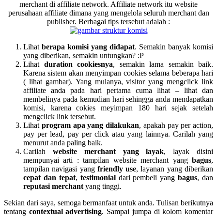
merchant di affiliate network. Affiliate network itu website
perusahaan affiliate dimana yang mengelola seluruh merchant dan
publisher. Berbagai tips tersebut adalah :
Lihat
berapa komisi yang didapat
. Semakin banyak komisi
yang diberikan, semakin untungkan? :P
Lihat
duration cookiesnya
, semakin lama semakin baik.
Karena sistem akan menyimpan cookies selama beberapa hari
( lihat gambar). Yang mulanya, visitor yang mengclick link
affiliate anda pada hari pertama cuma lihat – lihat dan
membelinya pada kemudian hari sehingga anda mendapatkan
komisi, karena cokies meyimpan 180 hari sejak setelah
mengclick link tersebut.
Lihat
program apa yang dilakukan
, apakah pay per action,
pay per lead, pay per click atau yang lainnya. Carilah yang
menurut anda paling baik.
Carilah
website merchant yang layak
, layak disini
mempunyai arti : tampilan website merchant yang
bagus
,
tampilan navigasi yang
friendly use
, layanan yang diberikan
cepat dan tepat
,
testimonial
dari pembeli yang
bagus
, dan
reputasi merchant
yang tinggi.
Sekian dari saya, semoga bermanfaat untuk anda. Tulisan berikutnya
tentang
contextual advertising
. Sampai jumpa di kolom komentar