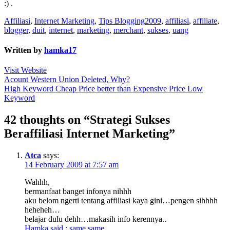
:) .
Affiliasi
,
Internet Marketing
,
Tips Blogging
2009
,
affiliasi
,
affiliate
,
blogger
,
duit
,
internet
,
marketing
,
merchant
,
sukses
,
uang
Written by
hamka17
Visit Website
Post
Acount Western Union Deleted, Why?
High Keyword Cheap Price better than Expensive Price Low
navigation
Keyword
42 thoughts on “Strategi Sukses
Beraffiliasi Internet Marketing”
Atca
says:
14 February 2009 at 7:57 am
Wahhh,
bermanfaat banget infonya nihhh
aku belom ngerti tentang affiliasi kaya gini…pengen sihhhh
heheheh…
belajar dulu dehh…makasih info kerennya..
Hamka said : same same