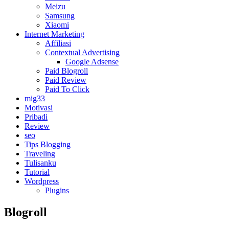
Meizu
Samsung
Xiaomi
Internet Marketing
Affiliasi
Contextual Advertising
Google Adsense
Paid Blogroll
Paid Review
Paid To Click
mig33
Motivasi
Pribadi
Review
seo
Tips Blogging
Traveling
Tulisanku
Tutorial
Wordpress
Plugins
Blogroll