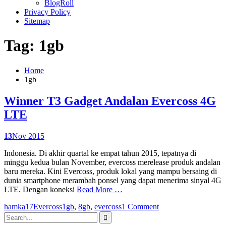
BlogRoll
Privacy Policy
Sitemap
Tag: 1gb
Home
1gb
Winner T3 Gadget Andalan Evercoss 4G
LTE
13
Nov 2015
Indonesia. Di akhir quartal ke empat tahun 2015, tepatnya di
minggu kedua bulan November, evercoss merelease produk andalan
baru mereka. Kini Evercoss, produk lokal yang mampu bersaing di
dunia smartphone merambah ponsel yang dapat menerima sinyal 4G
LTE. Dengan koneksi
Read More …
hamka17
Evercoss
1gb
,
8gb
,
evercoss
1 Comment
Search
for: