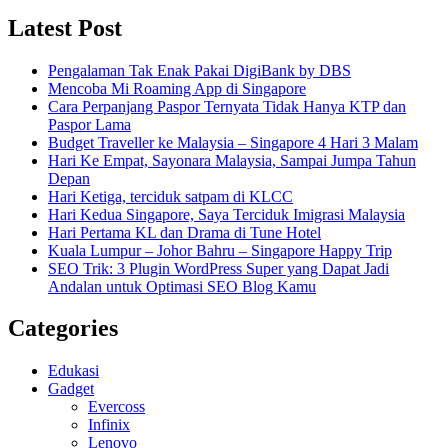
Latest Post
Pengalaman Tak Enak Pakai DigiBank by DBS
Mencoba Mi Roaming App di Singapore
Cara Perpanjang Paspor Ternyata Tidak Hanya KTP dan
Paspor Lama
Budget Traveller ke Malaysia – Singapore 4 Hari 3 Malam
Hari Ke Empat, Sayonara Malaysia, Sampai Jumpa Tahun
Depan
Hari Ketiga, terciduk satpam di KLCC
Hari Kedua Singapore, Saya Terciduk Imigrasi Malaysia
Hari Pertama KL dan Drama di Tune Hotel
Kuala Lumpur – Johor Bahru – Singapore Happy Trip
SEO Trik: 3 Plugin WordPress Super yang Dapat Jadi
Andalan untuk Optimasi SEO Blog Kamu
Categories
Edukasi
Gadget
Evercoss
Infinix
Lenovo