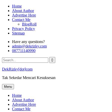
Skip
Home
to
About Author
content
Advertise Here
Contact Me
BlogRoll
Privacy Policy
Sitemap
Have any questions?
admin@dekrizky.com
087711140990
Search
for:
DekRizky[dot]com
Tak Sekedar Mencari Kesuksesan
Menu
Home
About Author
Advertise Here
Contact Me