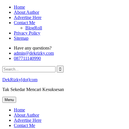
Skip
Home
to
About Author
content
Advertise Here
Contact Me
BlogRoll
Privacy Policy
Sitemap
Have any questions?
admin@dekrizky.com
087711140990
Search
for:
DekRizky[dot]com
Tak Sekedar Mencari Kesuksesan
Menu
Home
About Author
Advertise Here
Contact Me