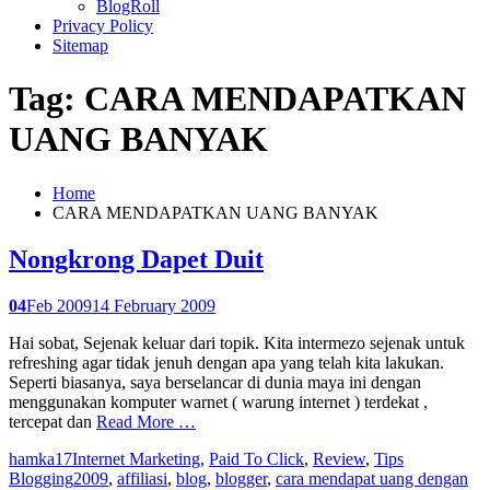
BlogRoll
Privacy Policy
Sitemap
Tag: CARA MENDAPATKAN
UANG BANYAK
Home
CARA MENDAPATKAN UANG BANYAK
Nongkrong Dapet Duit
04
Feb 2009
14 February 2009
Hai sobat, Sejenak keluar dari topik. Kita intermezo sejenak untuk
refreshing agar tidak jenuh dengan apa yang telah kita lakukan.
Seperti biasanya, saya berselancar di dunia maya ini dengan
menggunakan komputer warnet ( warung internet ) terdekat ,
tercepat dan
Read More …
hamka17
Internet Marketing
,
Paid To Click
,
Review
,
Tips
Blogging
2009
,
affiliasi
,
blog
,
blogger
,
cara mendapat uang dengan