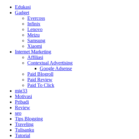
Edukasi
Gadget
Evercoss
Infinix
Lenovo
Meizu
Samsung
Xiaomi
Internet Marketing
Affiliasi
Contextual Advertising
Google Adsense
Paid Blogroll
Paid Review
Paid To Click
mig33
Motivasi
Pribadi
Review
seo
Tips Blogging
Traveling
Tulisanku
Tutorial