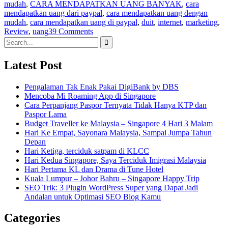
mudah
,
CARA MENDAPATKAN UANG BANYAK
,
cara
mendapatkan uang dari paypal
,
cara mendapatkan uang dengan
mudah
,
cara mendapatkan uang di paypal
,
duit
,
internet
,
marketing
,
Review
,
uang
39 Comments
Search
for:
Latest Post
Pengalaman Tak Enak Pakai DigiBank by DBS
Mencoba Mi Roaming App di Singapore
Cara Perpanjang Paspor Ternyata Tidak Hanya KTP dan
Paspor Lama
Budget Traveller ke Malaysia – Singapore 4 Hari 3 Malam
Hari Ke Empat, Sayonara Malaysia, Sampai Jumpa Tahun
Depan
Hari Ketiga, terciduk satpam di KLCC
Hari Kedua Singapore, Saya Terciduk Imigrasi Malaysia
Hari Pertama KL dan Drama di Tune Hotel
Kuala Lumpur – Johor Bahru – Singapore Happy Trip
SEO Trik: 3 Plugin WordPress Super yang Dapat Jadi
Andalan untuk Optimasi SEO Blog Kamu
Categories