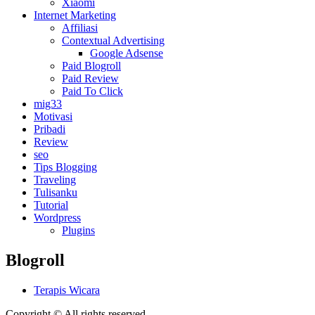
Xiaomi
Internet Marketing
Affiliasi
Contextual Advertising
Google Adsense
Paid Blogroll
Paid Review
Paid To Click
mig33
Motivasi
Pribadi
Review
seo
Tips Blogging
Traveling
Tulisanku
Tutorial
Wordpress
Plugins
Blogroll
Terapis Wicara
Copyright © All rights reserved.