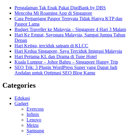
Pengalaman Tak Enak Pakai DigiBank by DBS
Mencoba Mi Roaming App di Singapore
Cara Perpanjang Paspor Ternyata Tidak Hanya KTP dan
Paspor Lama
Budget Traveller ke Malaysia – Singapore 4 Hari 3 Malam
Hari Ke Empat, Sayonara Malaysia, Sampai Jumpa Tahun
Depan
Hari Ketiga, terciduk satpam di KLCC
Hari Kedua Singapore, Saya Terciduk Imigrasi Malaysia
Hari Pertama KL dan Drama di Tune Hotel
Kuala Lumpur – Johor Bahru – Singapore Happy Trip
SEO Trik: 3 Plugin WordPress Super yang Dapat Jadi
Andalan untuk Optimasi SEO Blog Kamu
Categories
Edukasi
Gadget
Evercoss
Infinix
Lenovo
Meizu
Samsung