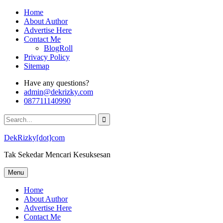
Skip
Home
to
About Author
content
Advertise Here
Contact Me
BlogRoll
Privacy Policy
Sitemap
Have any questions?
admin@dekrizky.com
087711140990
Search
for:
DekRizky[dot]com
Tak Sekedar Mencari Kesuksesan
Menu
Home
About Author
Advertise Here
Contact Me