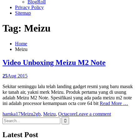
BlogRoll
Privacy Policy
Sitemap
Tag: Meizu
Home
Meizu
Video Unboxing Meizu M2 Note
25
Aug 2015
Sekitar seminggu lalu telah landing gadget resmi yang baru masuk
ke tanah air, yakni merk Meizu. Produk pertama yang di usung
adalah Meizu M2 Note. Spesifikasi yang ada pada meizu m2 note
ini adalah processor kemampuan octa core 64 bit
Read More …
hamka17
Meizu
2gb
,
Meizu
,
Octacore
Leave a comment
Search
for:
Latest Post