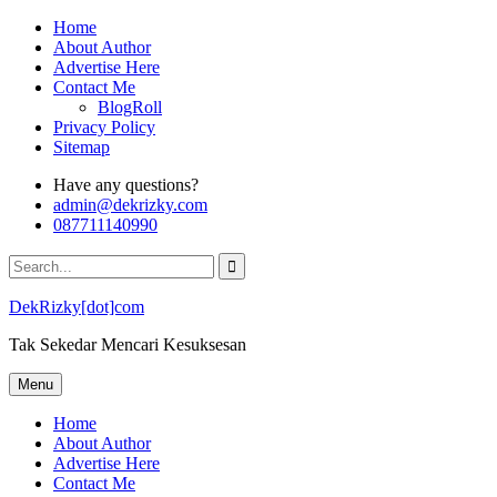
Skip
Home
to
About Author
content
Advertise Here
Contact Me
BlogRoll
Privacy Policy
Sitemap
Have any questions?
admin@dekrizky.com
087711140990
Search
for:
DekRizky[dot]com
Tak Sekedar Mencari Kesuksesan
Menu
Home
About Author
Advertise Here
Contact Me