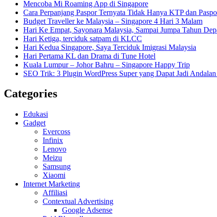
Mencoba Mi Roaming App di Singapore
Cara Perpanjang Paspor Ternyata Tidak Hanya KTP dan Pasp
Budget Traveller ke Malaysia – Singapore 4 Hari 3 Malam
Hari Ke Empat, Sayonara Malaysia, Sampai Jumpa Tahun Dep
Hari Ketiga, terciduk satpam di KLCC
Hari Kedua Singapore, Saya Terciduk Imigrasi Malaysia
Hari Pertama KL dan Drama di Tune Hotel
Kuala Lumpur – Johor Bahru – Singapore Happy Trip
SEO Trik: 3 Plugin WordPress Super yang Dapat Jadi Andal
Categories
Edukasi
Gadget
Evercoss
Infinix
Lenovo
Meizu
Samsung
Xiaomi
Internet Marketing
Affiliasi
Contextual Advertising
Google Adsense