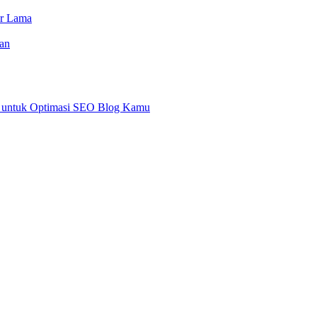
or Lama
an
an untuk Optimasi SEO Blog Kamu