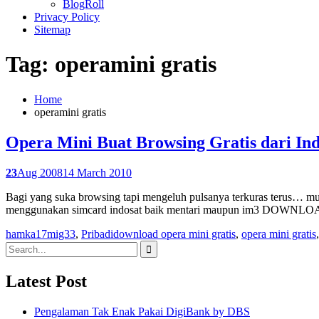
BlogRoll
Privacy Policy
Sitemap
Tag: operamini gratis
Home
operamini gratis
Opera Mini Buat Browsing Gratis dari In
23
Aug 2008
14 March 2010
Bagi yang suka browsing tapi mengeluh pulsanya terkuras terus… mu
menggunakan simcard indosat baik mentari maupun im3 DOWNL
hamka17
mig33
,
Pribadi
download opera mini gratis
,
opera mini gratis
Search
for:
Latest Post
Pengalaman Tak Enak Pakai DigiBank by DBS