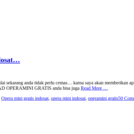
dosat…
lai sekarang anda tidak perlu cemas… karna saya akan memberikan apl
OAD OPERAMINI GRATIS anda bisa juga
Read More …
,
Opera mini gratis indosat
,
opera mini indosat
,
operamini gratis
50 Com