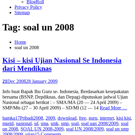
BlogRoll
Privacy Policy
Sitemap
Tag: soal un 2008
Home
soal un 2008
Kisi – kisi Ujian Nasional Se Indonesia
dari Mendiknas
21
Dec 2008
28 January 2009
Info buat Bapak Ibu Guru se- Indonesia, Berdasarkan kesepakatan
bersama (BSNP, Depdiknas, dan Depag) diputuskan jadwal Ujian
Nasional sebagai berikut : – SMA/MA (20 — 24 April 2009) –
SMP/Mts (27 – 30 April 2009) – SD/MI (12 — 14
Read More …
hamka17
Pribadi
2008
,
2009
,
download
,
free
,
guru
,
internet
,
kisi kisi
,
murid
,
nasional
,
sd
,
sma
,
smk
,
smp
,
soal
,
soal uan 2008/2009
,
soal
un 2008
,
SOAL UN 2008-2009
,
soal UN 2008/2009
,
soal un smp
2008/2009
,
ujian
15 Comments