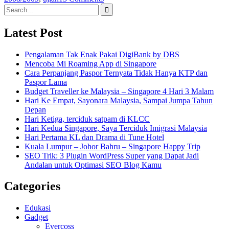
Search
for:
Latest Post
Pengalaman Tak Enak Pakai DigiBank by DBS
Mencoba Mi Roaming App di Singapore
Cara Perpanjang Paspor Ternyata Tidak Hanya KTP dan
Paspor Lama
Budget Traveller ke Malaysia – Singapore 4 Hari 3 Malam
Hari Ke Empat, Sayonara Malaysia, Sampai Jumpa Tahun
Depan
Hari Ketiga, terciduk satpam di KLCC
Hari Kedua Singapore, Saya Terciduk Imigrasi Malaysia
Hari Pertama KL dan Drama di Tune Hotel
Kuala Lumpur – Johor Bahru – Singapore Happy Trip
SEO Trik: 3 Plugin WordPress Super yang Dapat Jadi
Andalan untuk Optimasi SEO Blog Kamu
Categories
Edukasi
Gadget
Evercoss