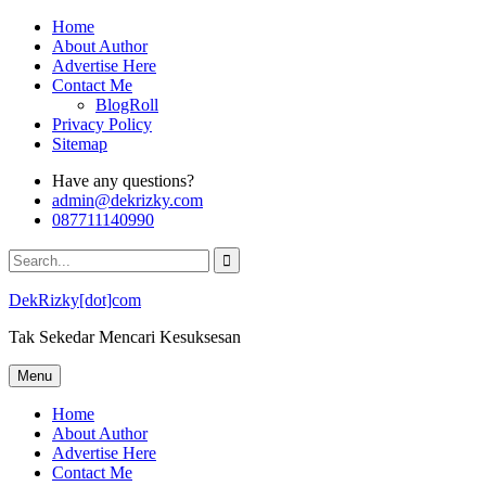
Skip
Home
to
About Author
content
Advertise Here
Contact Me
BlogRoll
Privacy Policy
Sitemap
Have any questions?
admin@dekrizky.com
087711140990
Search
for:
DekRizky[dot]com
Tak Sekedar Mencari Kesuksesan
Menu
Home
About Author
Advertise Here
Contact Me