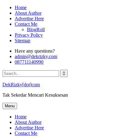
Skip
Home
to
About Author
content
Advertise Here
Contact Me
BlogRoll
Privacy Policy
Sitemap
Have any questions?
admin@dekrizky.com
087711140990
Search
for:
DekRizky[dot]com
Tak Sekedar Mencari Kesuksesan
Menu
Home
About Author
Advertise Here
Contact Me