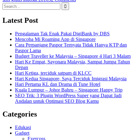
Search
for:
Latest Post
Pengalaman Tak Enak Pakai DigiBank by DBS
Mencoba Mi Roaming App di Singapore
Cara Perpanjang Paspor Ternyata Tidak Hanya KTP dan
Paspor Lama
Budget Traveller ke Malaysia – Singapore 4 Hari 3 Malam
Hari Ke Empat, Sayonara Malaysia, Sampai Jumpa Tahun
Depan
Hari Ketiga, terciduk satpam di KLCC
Hari Kedua Singapore, Saya Terciduk Imigrasi Malaysia
Hari Pertama KL dan Drama di Tune Hotel
Kuala Lumpur – Johor Bahru – Singapore Happy Trip
SEO Trik: 3 Plugin WordPress Super yang Dapat Jadi
Andalan untuk Optimasi SEO Blog Kamu
Categories
Edukasi
Gadget
Evercoss