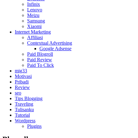
Infinix
Lenovo
Meizu
Samsung
Xiaomi
Internet Marketing
Affiliasi
Contextual Advertising
Google Adsense
Paid Blogroll
Paid Review
Paid To Click
mig33
Motivasi
Pribadi
Review
seo
Tips Blogging
Traveling
Tulisanku
Tutorial
Wordpress
Plugins