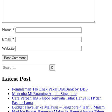
Name
*
Email
*
Website
Search
for:
Latest Post
Pengalaman Tak Enak Pakai DigiBank by DBS
Mencoba Mi Roaming App di Singapore
Cara Perpanjang Paspor Ternyata Tidak Hanya KTP dan
Paspor Lama
Budget Traveller ke Malaysia – Singapore 4 Hari 3 Malam
Hari Ke Empat, Sayonara Malaysia, Sampai Jumpa Tahun