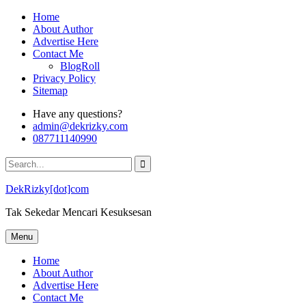
Skip
Home
to
About Author
content
Advertise Here
Contact Me
BlogRoll
Privacy Policy
Sitemap
Have any questions?
admin@dekrizky.com
087711140990
Search
for:
DekRizky[dot]com
Tak Sekedar Mencari Kesuksesan
Menu
Home
About Author
Advertise Here
Contact Me