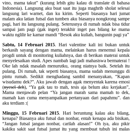
vino, mama takut” (kurang lebih gitu kalau di translate di bahasa
Indonesia). Langsung aku buat saat itu juga maghrib sholat selesai
langsung lari warnet, dan ku kirim. Seperti biasanya hari jumat
malam aku latian futsal dan tumben aku biasanya nongkrong sampe
pagi, hari itu langsung pulang. Seterusnya di rumah ndak bisa tidur
sampai jam pagi (gak inget) terakhir inget pas bilang ke mama
waktu nglilir ke kamar mandi “Besok aku kuliah, bangunin pagi ya”
Sabtu, 14 Februari 2015
. Hari valentine kali ini bukan untuk
berkasih sayang dengan mama, melainkan harus menemui kepala
progdi untuk di monitoring kuliahnya, dan di berikan materai untuk
menyelesaikan studi. Apes nambah lagi jadi mahasiswa bermaterai !
Oke lah ndak masalah menurutku, orang niatnya baik. Setelah itu
pulang. Di rumah, tak seperti biasanya, mama sudah menunggu di
pintu rumah. Sedikit menghadang sambil menanyakan, “Kapan
wisudamu dek?”. Aku jawab dengan agak menyentak karena emosi
(
nyesel deh
), “Ya gak tau to mah, tesis aja belum aku kerjakan”,
Mama menjawab pelan “Ya jangan marah sama mamah to dek,
mamah kan cuma menyampaikan pertanyaan dari papahmu”. dan
aku terdiam :(
Minggu, 15 Februari 2015
. Hari beruntung kalau aku bilang,
kenapa? Biasanya aku futsal dan nonbar, entah kenapa ada bisikan,
“Jangan futsal jangan nonbar, carilah alasan!” Oh iya, aku pikir
kakiku sakit saat futsal jumat itu yang membuat tubuh ini malas