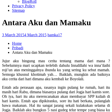
BlogRoll
Privacy Policy
Sitemap
Antara Aku dan Mamaku
3 March 2015
4 March 2015
hamka17
Home
Pribadi
Antara Aku dan Mamaku
Jujur aku bingung mau cerita tentang mama dari mana ?
Sebelumnya mari ucapkan terlebih dahulu Innalillahi wa inna’ilaihi
roji’un atas meninggalnya ibunda ku yang sering ku sebut mamah.
Semoga khusnul khotimah yah… Baiklah, mungkin ada baiknya
aku cerita dari hari dimana aku kembali ke Boyolali.
Entah ada perasaan apa, rasanya ingin pulang ke rumah, hari itu
masih hari Rabu, dimana biasanya pulang dari Jogja hari kamis sore.
Oh iya, hari itu aku merencanakan akan membayar SPP kuliah di
hari kamis. Entah apa dipikiranku, sore itu hati berkata, pulanglah
bawa makanan. Hal itu sangat jarang sekali kulakukan selama di
Jogja. Baiklah aku bungkus 5 nasi gudeg telur tempe yang biasa ku