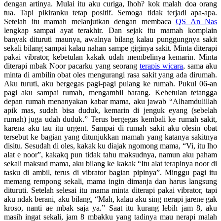
dengan artinya. Mulai itu aku curiga, lhoh? kok malah doa orang
tua. Tapi pikiranku tetap positif. Semoga tidak terjadi apa-apa.
Setelah itu mamah melanjutkan dengan membaca
QS An Nas
lengkap sampai ayat terakhir. Dan sejak itu mamah komplain
banyak dituruti maunya, awalnya bilang kalau punggungnya sakit
sekali bilang sampai kalau nahan sampe giginya sakit. Minta diterapi
pakai vibrator, kebetulan kakak udah membelinya kemarin. Minta
diterapi mbak Noor pacarku yang seorang
terapis wicara
, sama aku
minta di ambilin obat oles mengurangi rasa sakit yang ada dirumah.
Aku turuti, aku bergegas pagi-pagi pulang ke rumah. Pukul 06-an
pagi aku sampai rumah, mengambil barang. Kebetulan tetangga
depan rumah menanyakan kabar mama, aku jawab “Alhamdulillah
apik mas, sudah bisa duduk, kemarin di jenguk eyang (sebelah
rumah) juga udah duduk.” Terus bergegas kembali ke rumah sakit,
karena aku tau itu urgent. Sampai di rumah sakit aku olesin obat
tersebut ke bagian yang ditunjukkan mamah yang katanya sakitnya
disitu. Sesudah di oles, kakak ku diajak ngomong mama, “Vi, itu lho
alat e noor”, kakakq pun tidak tahu maksudnya, namun aku paham
sekali maksud mama, aku bilang ke kakak “Itu alat terapinya noor di
tasku di ambil, terus di vibrator bagian pipinya”. Minggu pagi itu
memang rempong sekali, mama ingin dimanja dan harus langsung
dituruti. Setelah selesai itu mama minta diterapi pakai vibrator, tapi
aku ndak berani, aku bilang, “Mah, kalau aku sing nerapi jarene gak
kroso, nanti ae mbak saja ya.” Saat itu kurang lebih jam 8, aku
masih ingat sekali, jam 8 mbakku yang tadinya mau nerapi malah