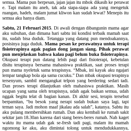
semua. Mama pun berpesan, jajan jajan itu mbok dikasih ke perawat
e. Tapi malam itu aneh, tak ada siapa-siapa ada yang mengetuk
ruangan, hadeh, malam jumat kliwon kan sudah lewat? Menepis itu
semua aku hanya diam.
Sabtu, 21 Februari 2015
. Di awali dengan dibangunin mama agar
aku subuhan, dan dimana hari sabtu ini kondisi terbaik mamah saat
itu, sudah bisa duduk. Tetangga yang datang pun mendoakannya,
posisinya juga duduk.
Mama pesan ke perawatnya untuk terapi
fisioterapinya agak pagian dong jangan siang. Pihak perawat
pun menjelaskan bahwa kalau pagi belum buka fisioterapinya
.
Okupasi terapi pun datang lebih pagi dari fisioterapi, kebetulan
disitu terapisnya bersama mahasiswa praktikan, saat proses terapi
pun mama nyeletuk sama terapisnya. “Mbak, ini kayak aku ngajari
lempar tangkap bola aja sama cucuku.” Dan mbak okupasi terapinya
tersenyum, sambil mengangkat telpon yang berdering sedari tadi.
Dan proses terapi dilanjutkan oleh mahasiswa praktikan. Masih
ucapan yang sama oleh terapisnya, udah agak baikan semua, udah
nggak begitu telat di bagian kanan. Di akhir sesi, terapis tersebut
berpamitan, “bu besok yang nerapi sudah bukan saya lagi, tapi
teman saya. Jadi mohon maaf jikalau ada salah”, katanya. Sabtu itu
aku pulang membersihkan rumah. Dan aku kembali ke rumah sakit
sekitar jam 18.30an karena dari siang beres-beres rumah. Nah kaget
waktu itu mama udah gak se-fresh tadi pagi, malam itu mamah
ngomong ke aku, aku dimintai tolong untuk mendudukkannya,