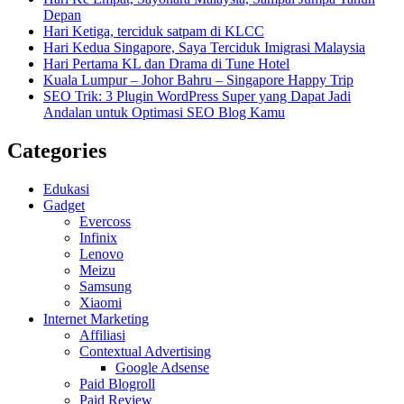
Depan
Hari Ketiga, terciduk satpam di KLCC
Hari Kedua Singapore, Saya Terciduk Imigrasi Malaysia
Hari Pertama KL dan Drama di Tune Hotel
Kuala Lumpur – Johor Bahru – Singapore Happy Trip
SEO Trik: 3 Plugin WordPress Super yang Dapat Jadi
Andalan untuk Optimasi SEO Blog Kamu
Categories
Edukasi
Gadget
Evercoss
Infinix
Lenovo
Meizu
Samsung
Xiaomi
Internet Marketing
Affiliasi
Contextual Advertising
Google Adsense
Paid Blogroll
Paid Review