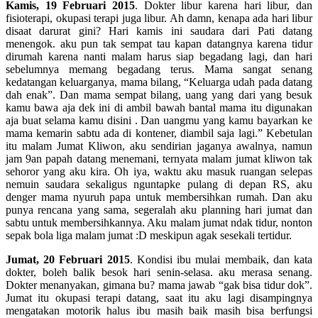
Kamis, 19 Februari 2015
. Dokter libur karena hari libur, dan
fisioterapi, okupasi terapi juga libur. Ah damn, kenapa ada hari libur
disaat darurat gini? Hari kamis ini saudara dari Pati datang
menengok. aku pun tak sempat tau kapan datangnya karena tidur
dirumah karena nanti malam harus siap begadang lagi, dan hari
sebelumnya memang begadang terus. Mama sangat senang
kedatangan keluarganya, mama bilang, “Keluarga udah pada datang
dah enak”. Dan mama sempat bilang, uang yang dari yang besuk
kamu bawa aja dek ini di ambil bawah bantal mama itu digunakan
aja buat selama kamu disini . Dan uangmu yang kamu bayarkan ke
mama kemarin sabtu ada di kontener, diambil saja lagi.” Kebetulan
itu malam Jumat Kliwon, aku sendirian jaganya awalnya, namun
jam 9an papah datang menemani, ternyata malam jumat kliwon tak
sehoror yang aku kira. Oh iya, waktu aku masuk ruangan selepas
nemuin saudara sekaligus nguntapke pulang di depan RS, aku
denger mama nyuruh papa untuk membersihkan rumah. Dan aku
punya rencana yang sama, segeralah aku planning hari jumat dan
sabtu untuk membersihkannya. Aku malam jumat ndak tidur, nonton
sepak bola liga malam jumat :D meskipun agak sesekali tertidur.
Jumat, 20 Februari 2015
. Kondisi ibu mulai membaik, dan kata
dokter, boleh balik besok hari senin-selasa. aku merasa senang.
Dokter menanyakan, gimana bu? mama jawab “gak bisa tidur dok”.
Jumat itu okupasi terapi datang, saat itu aku lagi disampingnya
mengatakan motorik halus ibu masih baik masih bisa berfungsi