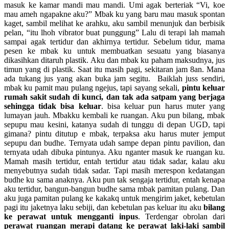
masuk ke kamar mandi mau mandi. Umi agak berteriak “Vi, koe
mau ameh ngapakne aku?” Mbak ku yang baru mau masuk spontan
kaget, sambil melihat ke arahku, aku sambil menunjuk dan berbisik
pelan, “itu lhoh vibrator buat punggung” Lalu di terapi lah mamah
sampai agak tertidur dan akhirnya tertidur. Sebelum tidur, mama
pesen ke mbak ku untuk membuatkan sesuatu yang biasanya
dikasihkan ditaruh plastik. Aku dan mbak ku paham maksudnya, jus
timun yang di plastik. Saat itu masih pagi, sekitaran jam 8an. Mana
ada tukang jus yang akan buka jam segitu. Baiklah juss sendiri,
mbak ku pamit mau pulang ngejus, tapi sayang sekali,
pintu keluar
rumah sakit sudah di kunci, dan tak ada satpam yang berjaga
sehingga tidak bisa keluar
. bisa keluar pun harus muter yang
lumayan jauh. Mbakku kembali ke ruangan. Aku pun bilang, mbak
sepupu mau kesini, katanya sudah di tunggu di depan UGD, tapi
gimana? pintu ditutup e mbak, terpaksa aku harus muter jemput
sepupu dan budhe. Ternyata udah sampe depan pintu pavilion, dan
ternyata udah dibuka pintunya. Aku nganter masuk ke ruangan ku.
Mamah masih tertidur, entah tertidur atau tidak sadar, kalau aku
menyebutnya sudah tidak sadar. Tapi masih merespon kedatangan
budhe ku sama anaknya. Aku pun tak sengaja tertidur, entah kenapa
aku tertidur, bangun-bangun budhe sama mbak pamitan pulang. Dan
aku juga pamitan pulang ke kakakq untuk mengirim jaket, kebetulan
pagi itu jaketnya laku sebiji, dan kebetulan pas keluar itu aku
bilang
ke perawat untuk mengganti inpus
. Terdengar obrolan dari
perawat ruangan merapi datang ke perawat laki-laki sambil