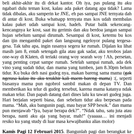
beli akhir-akhir itu di dekat kantor. Oh iya, pas pulang itu aku
ngabari dulu teman kost, kalau ada paket datang apa tidak? Lama
tidak dibalas, aku samperin ke JNE, eh pas sampai JNE ternyata dah
di antar di kost. Buka whatsapp ternyata mas kos udah membalas
kalau paket udah sampai kost, hadeh. Putar balik sekencang-
kencangnya ke kost, saat itu gerimis dan aku berdoa jangan sampai
hujan sebelum sampai dirumah. Sesampai di kost, ketemu bu kos
dan ijin mengambil paket dan langsung ngeloyor pulang tergesa-
gesa. Tak tahu apa, ingin rasanya segera ke rumah. Dijalan ku lihat
masih jam 8, entah setengah gila atau gak sadar, aku terobos jalan
one-way di Klaten, di teriaki orang woy searah woy ! Ah, persetan,
yang penting cepat sampe rumah. Setelah sampai rumah, ada dek
vino yang sudah tidur, dan mama yang tumben, jam 8.30pm belum
tidur. Ku buka deh nasi gudeg nya, makan bareng sama mama (
gak
ngerasa kalau itu aku terakhir kali maem bareng mama
) :(, seperti
biasanya mama pun ngobrol sambil makan di depan TV. Dan
memberikan ku telur di gudeg tersebut, karena mama katanya ndak
makan telur. Dan papah datang dari dines lalu ku tawari gudeg juga.
Hari berjalan seperti biasa, dan sebelum tidur aku berpesan pada
mama. “Mah, aku bangunin pagi, mau bayar SPP besok.” dan mama
pun menjawab “Iya, bayar berapa dek?”. “Ndak tahu, satu juta atau
berapa, nanti aku aja yang bayar, mah!” (yaaaaa… ini menjadi
resiko ku yang study di luar masa kewajibanku alias molor)
Kamis Pagi 12 Februari 2015
. Bangunlah pagi dan berangkat ke