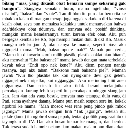
bilang “mas, yang dikasih obat kemarin sampe sekarang gak
bangun”.
Siangnya semakin horor, mama ngelindur, “vinsa
disalini”, “bakso” dan “saate”. Tau di bbm itu pun aku bercerita ke
mbak ku kalau di ruangan merapi juga nggak sadarkan diri karena di
kasih obat, saya pun memaksa kakakku untuk menanyakan bahwa
ada/tidaknya obat tidurnya, dan ternyata ada, positif thinking,
mungkin mama kesadarannya turun karena efek obat. Aku pun
bergegas kembali ke RS, tapi mampir makan dulu di dkt RS. Masuk
ruangan sekitar jam 2, aku nanya ke mama, seperti biasa aku
nggojeki mama. “Mah, bakso opo e mah?” Mamah pun cerita,
“Mama itu ditawarin suruh milih plastik, plastik coklat atau hitam”,
aku menyahut “Lha baksone?” mama jawab dengan mata terbelalak
kayak takut “Endi opo nek kene?” Aku diem, pengen nangis
rasanya, tapi aku tahan. “Baksone mah baksone pie?”. Mamah
jawab “Kui lho plastike tak kon nyingkirne devi gak gelem,
ngganjel nek mripatku, kui ngganggu.” Aku merinding hiiii aneh
ngigaunya. Dan setelah itu aku tidak berani melanjutkan
percakapan. kurang lebih seperti itu percakapan minggu siang jam
2an. Jam 4an ada yang besuk, ternyata mas tetangga dulu yang di
Pati, sama ayahnya datang. Mama pun masih respon sore itu, kakak
ngobrol ke mama, “Mah mosok wes rene peng pindo gak mbok
jagongi?” Mama jawab dengan lirih “Tak jagongi”. Setelah itu,
pakde (tamu) itu ngobrol sama papah, tentang politik yang saat itu di
tayangkan di TV. Dan aku bosan keluar ke ruangan, dan berdoa.
Tak terasa sudah hampir petang, jam makan malam pun diantarkan,