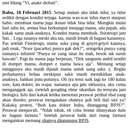
umi bilang “Vi, anake diobati”.
Rabu, 18 Februari 2015
. Setiap malam aku tidak tidur, ya tidur
sedikit dengan kondisi terjaga. karena was-was infus macet ataupun
habis. membuat mama juga ikutan tidak bisa tidur. Mungkin mulai
hari rabu ini, semua bisa berkumpul menjaga mama, ada papah, ada
kakak sama anak-anaknya. Kondisi mama membaik, fisioterapi jam
9an. . Lega rasanya meski aku tau, masih lemah di bagian kanannya.
Pas setelah Fisioterapi, mama suka yang di griyel-griyel katanya,
jadi enak, “Noor (pacarku) punya gak dek?”, seingetku punya yang
namanya infrared “Punya ne yang sinar itu mah, besok tak suruh
bawain”. Pagi itu mama juga berpesan, “Dek sangumu ambil sendiri
di dompet mama, dompet e mama bawa aja”. Memang setiap
minggunya aku masih dijatah mama untuk uang saku :(. Begitu
perhatiannya beliau meskipun sakit masih memikirkan anak-
anaknya, bahkan putu-putunya. Oh iya tensi naik lagi ke 180 kalau
sore, kata dokter, itu wajar, namanya apa gitu siklusnya, aku cuma
mengangguk aja. (setelah googling ritme sikardian itu ternyata jam
biologis). Info dari kakak ketika menemui perawat perihal obat yang
akan diorder, perawat mengatakan obatnya jadi beli dari sini ya?
Kakakq protest, “lhoh kata dokter Indra, ditanggung BPJS?”.
Perawat menjawab, “Ndak mbak, eh coba bentar ditanyakan dulu
ke bagian farmasi.” Setelah perawat balik dari ruang farmasi
mengatakan memang
obatnya ditanggung BPJS
.