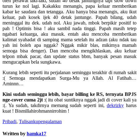
oleh perawat laki-laki, sudah 40 detak jantungnya tapi slow down
turun ke nol lagi. Kakakku menangis, papa keluar memberikan
kabar ke saudara dan tetangga. Aku hanya bisa menangis, aku ikut
keluar, pah kosek ijek 40 detak jantunge. Papah bilang, udah
meninggal itu dek. udah nol. Aku jawab, mbok berpikir positif to
pah ! Optimis bisa ! aku sambil nada tinggi. Papah masih tetep
ngabari keluarga, aku masuk. entah aku mencoba memberikan
kalimat syahadat di samping mama setelah itu adzan (aku ndak tau
yah ini boleh apa nggak? Nggak mikir blas, mikirnya mamah
semoga bisa denger). Dan mencoba mengikhlaskan, aku keluar
telpon mbak pacar, dan update status bbm, banyak pesan masuk
mengucapkan bela sungkawa.
Kurang lebih seperti itu perjalanan seminggu terakhir di rumah sakit
:( Semoga mendapatkan Surga-Mu ya Allah. Al Fatihah…
Aminnn…
Kini sudah seminggu lebih, bayar billing ke RS, ternyata BPJS
nge-cover cuma 2jt
:( itu obat suntiknya nggak jadi di cover kali ya
:(. Ya sudah, takdirnya memang sudah seperti ini,
dekrizky
harus
kuat ! Bismillahirohmannirrohim !
Pribadi
,
Tulisanku
pengalaman
Written by
hamka17