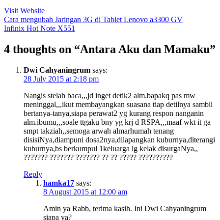
Visit Website
Post
Cara mengubah Jaringan 3G di Tablet Lenovo a3300 GV
Infinix Hot Note X551
navigation
4 thoughts on “Antara Aku dan Mamaku”
Dwi Cahyaningrum
says:
28 July 2015 at 2:18 pm
Nangis stelah baca,,,jd inget detik2 alm.bapakq pas mw
meninggal,,,ikut membayangkan suasana tiap detilnya sambil
bertanya-tanya,siapa perawat2 yg kurang respon nanganin
alm.ibumu,,,soale ttgaku bny yg krj d RSPA,,,maaf wkt it ga
smpt takziah,,semoga arwah almarhumah tenang
disisiNya,diampuni dosa2nya,dilapangkan kuburnya,diterangi
kuburnya,bs berkumpul 1keluarga lg kelak disurgaNya,,
??????? ??????? ??????? ?? ?? ????? ??????????
Reply
hamka17
says:
8 August 2015 at 12:00 am
Amin ya Rabb, terima kasih. Ini Dwi Cahyaningrum
siapa ya?