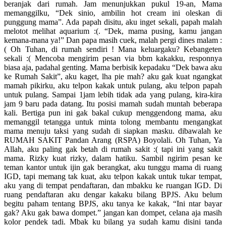
beranjak dari rumah. Jam menunjukkan pukul 19-an, Mama
memanggilku, “Dek sinio, ambilin hot cream ini oleskan di
punggung mama”. Ada papah disitu, aku inget sekali, papah malah
melotot melihat aquarium :(. “Dek, mama pusing, kamu jangan
kemana-mana ya!” Dan papa masih cuek, malah pergi dines malam :
( Oh Tuhan, di rumah sendiri ! Mana keluargaku? Kebangeten
sekali :( Mencoba mengirim pesan via bbm kakakku, responnya
biasa aja, padahal genting. Mama berbisik kepadaku “Dek bawa aku
ke Rumah Sakit”, aku kaget, lha pie mah? aku gak kuat ngangkat
mamah pikirku, aku telpon kakak untuk pulang, aku telpon papah
untuk pulang. Sampai 1jam lebih tidak ada yang pulang, kira-kira
jam 9 baru pada datang. Itu posisi mamah sudah muntah beberapa
kali. Bertiga pun ini gak bakal cukup menggendong mama, aku
memanggil tetangga untuk minta tolong membantu mengangkat
mama menuju taksi yang sudah di siapkan masku. dibawalah ke
RUMAH SAKIT Pandan Arang (RSPA) Boyolali. Oh Tuhan, Ya
Allah, aku paling gak betah di rumah sakit :( tapi ini yang sakit
mama. Rizky kuat rizky, dalam hatiku. Sambil ngirim pesan ke
teman kantor untuk ijin gak berangkat, aku tunggu mama di ruang
IGD, tapi memang tak kuat, aku telpon kakak untuk tukar tempat,
aku yang di tempat pendaftaran, dan mbakku ke ruangan IGD. Di
ruang pendaftaran aku dengar kakaku bilang BPJS. Aku belum
begitu paham tentang BPJS, aku tanya ke kakak, “Ini ntar bayar
gak? Aku gak bawa dompet.” jangan kan dompet, celana aja masih
kolor pendek tadi. Mbak ku bilang ya sudah kamu disini tanda