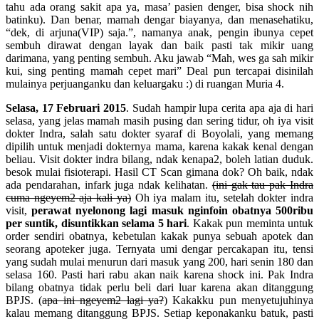
tahu ada orang sakit apa ya, masa’ pasien denger, bisa shock nih
batinku). Dan benar, mamah dengar biayanya, dan menasehatiku,
“dek, di arjuna(VIP) saja.”, namanya anak, pengin ibunya cepet
sembuh dirawat dengan layak dan baik pasti tak mikir uang
darimana, yang penting sembuh. Aku jawab “Mah, wes ga sah mikir
kui, sing penting mamah cepet mari” Deal pun tercapai disinilah
mulainya perjuanganku dan keluargaku :) di ruangan Muria 4.
Selasa, 17 Februari 2015
. Sudah hampir lupa cerita apa aja di hari
selasa, yang jelas mamah masih pusing dan sering tidur, oh iya visit
dokter Indra, salah satu dokter syaraf di Boyolali, yang memang
dipilih untuk menjadi dokternya mama, karena kakak kenal dengan
beliau. Visit dokter indra bilang, ndak kenapa2, boleh latian duduk.
besok mulai fisioterapi. Hasil CT Scan gimana dok? Oh baik, ndak
ada pendarahan, infark juga ndak kelihatan.
(ini gak tau pak Indra
cuma ngeyem2 aja kali ya)
Oh iya malam itu, setelah dokter indra
visit,
perawat nyelonong lagi masuk nginfoin obatnya 500ribu
per suntik, disuntikkan selama 5 hari
. Kakak pun meminta untuk
order sendiri obatnya, kebetulan kakak punya sebuah apotek dan
seorang apoteker juga. Ternyata umi dengar percakapan itu, tensi
yang sudah mulai menurun dari masuk yang 200, hari senin 180 dan
selasa 160. Pasti hari rabu akan naik karena shock ini. Pak Indra
bilang obatnya tidak perlu beli dari luar karena akan ditanggung
BPJS. (
apa ini ngeyem2 lagi ya?
) Kakakku pun menyetujuhinya
kalau memang ditanggung BPJS. Setiap keponakanku batuk, pasti