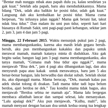
“Bentar mah nunggu mbak atau papah dulu ya, kalau sendirian ya
gak kuat.” Setelah ada papah, baru aku mendudukkannya. Mama
bilang “Dek, udah aku balikin ke posisi tidur, udah gak kuat.”
Langsung dah aku kembalikan ke posisi tidur. Mama cuma
berpesan, “itu infusnya jalan nggak? Mama gak berani liat, takut
ndak bisa tidur.” Dan malam itu umi pun tidur, seperti hari hari
biasanya di Rumah Sakit, umi pagi-pagi pasti kebangun, sekitar jam
2, jam 3, jam 4 dan jam 5 pagi.
Minggu, 22 Februari 2015
. Waktu menunjuk pukul jam 2 pagi,
mama membangunkanku, karena aku masih lelah gegara bersih-
bersih, aku pun membangunkan kakakku dan papaku untuk
merawat mamah, mamah katanya minta di dudukkan. Aku gak
begitu sadar, bangun lagi jam 3 pagi mama membangunkanku, aku
tanya mamah, “Gimana mah bisa tidur apa nggak?”, mama
menjawab “Bisa dek.”, jam 4 pagi aku dibangunkan lagi, dan aku
menyuruh papa atau kakak untuk merawatnya, baru jam 5 aku
benar-benar bangun, lalu berwudhu dan sholat subuh. Setelah sholat
itu, aku dipanggil mama. Mama berucap, “Dek, mamah kalau pas
adek sholat tolong di doakan. Tadi mama tidur tadi lupa belum
berdoa, ajari berdoa ne dek.” Tau kondisi mama tidak bagus, aku
menjawab “Berdoa sebisa ne mamah aja”. Mama lalu bergegas
membaca alfatihah lancar dan sampai selesai, lalu menanyakan.
“Lalu apalagi dek?” Aku pun menjawab, “Kulhu, mah!”, lalu
mamah menyaut dengan bacaan doa untuk kedua orang tua lengkap