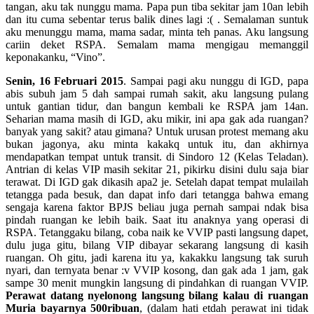
tangan, aku tak nunggu mama. Papa pun tiba sekitar jam 10an lebih
dan itu cuma sebentar terus balik dines lagi :( . Semalaman suntuk
aku menunggu mama, mama sadar, minta teh panas. Aku langsung
cariin deket RSPA. Semalam mama mengigau memanggil
keponakanku, “Vino”.
Senin, 16 Februari 2015
. Sampai pagi aku nunggu di IGD, papa
abis subuh jam 5 dah sampai rumah sakit, aku langsung pulang
untuk gantian tidur, dan bangun kembali ke RSPA jam 14an.
Seharian mama masih di IGD, aku mikir, ini apa gak ada ruangan?
banyak yang sakit? atau gimana? Untuk urusan protest memang aku
bukan jagonya, aku minta kakakq untuk itu, dan akhirnya
mendapatkan tempat untuk transit. di Sindoro 12 (Kelas Teladan).
Antrian di kelas VIP masih sekitar 21, pikirku disini dulu saja biar
terawat. Di IGD gak dikasih apa2 je. Setelah dapat tempat mulailah
tetangga pada besuk, dan dapat info dari tetangga bahwa emang
sengaja karena faktor BPJS beliau juga pernah sampai ndak bisa
pindah ruangan ke lebih baik. Saat itu anaknya yang operasi di
RSPA. Tetanggaku bilang, coba naik ke VVIP pasti langsung dapet,
dulu juga gitu, bilang VIP dibayar sekarang langsung di kasih
ruangan. Oh gitu, jadi karena itu ya, kakakku langsung tak suruh
nyari, dan ternyata benar :v VVIP kosong, dan gak ada 1 jam, gak
sampe 30 menit mungkin langsung di pindahkan di ruangan VVIP.
Perawat datang nyelonong langsung bilang kalau di ruangan
Muria bayarnya 500ribuan
, (dalam hati etdah perawat ini tidak