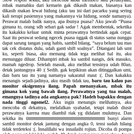
mbak mamahku dari kemarin gak dikasih makan, biasanya kan
dikasih makan lewat hidung (aku tau ini dari pacarku yang sering
kali nerapi pasiennya yang makannya via hidung, sonde namanya).
Perawat malah balik nanya, apa ibunya puasa? Aku jawab “Puasa
gimana to, orang sdh sehari gak sadar ! Agak membentak, seketika
itu kakakku keluar untuk minta perawatnya bertindak agak cepat.
Saat itu perawat sedang ngecek puasa nggak di status sama nunggu
dapat sarung tangan yang habis, sambil bilang, “saya belum tau mas
tak cek distatus dulu, udah ganti shift soalnya”. Ditangani lah umi
ku, seperti biasa, aku memang tidak tega melihat hal itu, aku
menunggu diluar. Dihampiri mbak ku sambil nangis, dek masuko,
mamah ngedrop. Setelah masuk, aku melihat tensinya udah 80an,
detak jantungnya 40 :( Sedih. gak kepikiran akan ditinggalkan umi,
dan baru tau itu yang namanya sakaratul maut :(. Dan kakakku
menangis sejadi-jadinya, aku masih tidak tau,
baru tau kalau pas
monitor oksigennya ilang. Papah menanyakan, mbak itu
gimana kok yang bawah ilang. Perawatnya yang tua malah,
emangnya tadinya ada angkanya pak? Hadeh bapakku dengan
nada tinggi ngomel2.
Aku ingin menangis melihatnya, aku
mencoba di dekatnya, melafalkan syahadat, tetapi malah diusir
perawatnya karena mau diambil riak yg didalam mulutnya. Dan
sekitka itu titttttttttttttttttttttttttttttttttttttttttttttttttttttttttttttttt bunyi alarm
sambil monitor detak jantung dengan angka 0, tensi sudah hilang
tidak terdeteksi :(. Innalillahi wa innailaihi rojiun. Dicoba di pompa