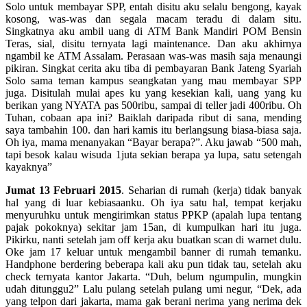
Solo untuk membayar SPP, entah disitu aku selalu bengong, kayak
kosong, was-was dan segala macam teradu di dalam situ.
Singkatnya aku ambil uang di ATM Bank Mandiri POM Bensin
Teras, sial, disitu ternyata lagi maintenance. Dan aku akhirnya
ngambil ke ATM Assalam. Perasaan was-was masih saja menaungi
pikiran. Singkat cerita aku tiba di pembayaran Bank Jateng Syariah
Solo sama teman kampus seangkatan yang mau membayar SPP
juga. Disitulah mulai apes ku yang kesekian kali, uang yang ku
berikan yang NYATA pas 500ribu, sampai di teller jadi 400ribu. Oh
Tuhan, cobaan apa ini? Baiklah daripada ribut di sana, mending
saya tambahin 100. dan hari kamis itu berlangsung biasa-biasa saja.
Oh iya, mama menanyakan “Bayar berapa?”. Aku jawab “500 mah,
tapi besok kalau wisuda 1juta sekian berapa ya lupa, satu setengah
kayaknya”
Jumat 13 Februari 2015
. Seharian di rumah (kerja) tidak banyak
hal yang di luar kebiasaanku. Oh iya satu hal, tempat kerjaku
menyuruhku untuk mengirimkan status PPKP (apalah lupa tentang
pajak pokoknya) sekitar jam 15an, di kumpulkan hari itu juga.
Pikirku, nanti setelah jam off kerja aku buatkan scan di warnet dulu.
Oke jam 17 keluar untuk mengambil banner di rumah temanku.
Handphone berdering beberapa kali aku pun tidak tau, setelah aku
check ternyata kantor Jakarta. “Duh, belum ngumpulin, mungkin
udah ditunggu2” Lalu pulang setelah pulang umi negur, “Dek, ada
yang telpon dari jakarta, mama gak berani nerima yang nerima dek