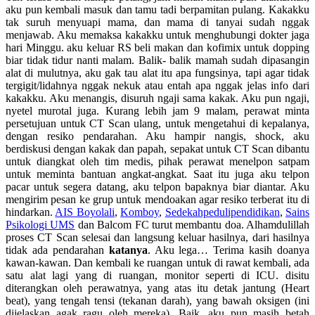
aku pun kembali masuk dan tamu tadi berpamitan pulang. Kakakku
tak suruh menyuapi mama, dan mama di tanyai sudah nggak
menjawab. Aku memaksa kakakku untuk menghubungi dokter jaga
hari Minggu. aku keluar RS beli makan dan kofimix untuk dopping
biar tidak tidur nanti malam. Balik- balik mamah sudah dipasangin
alat di mulutnya, aku gak tau alat itu apa fungsinya, tapi agar tidak
tergigit/lidahnya nggak nekuk atau entah apa nggak jelas info dari
kakakku. Aku menangis, disuruh ngaji sama kakak. Aku pun ngaji,
nyetel murotal juga. Kurang lebih jam 9 malam, perawat minta
persetujuan untuk CT Scan ulang, untuk mengetahui di kepalanya,
dengan resiko pendarahan. Aku hampir nangis, shock, aku
berdiskusi dengan kakak dan papah, sepakat untuk CT Scan dibantu
untuk diangkat oleh tim medis, pihak perawat menelpon satpam
untuk meminta bantuan angkat-angkat. Saat itu juga aku telpon
pacar untuk segera datang, aku telpon bapaknya biar diantar. Aku
mengirim pesan ke grup untuk mendoakan agar resiko terberat itu di
hindarkan.
AIS Boyolali
,
Komboy
,
Sedekahpedulipendidikan
,
Sains
Psikologi UMS
dan Balcom FC turut membantu doa. Alhamdulillah
proses CT Scan selesai dan langsung keluar hasilnya, dari hasilnya
tidak ada pendarahan
katanya
. Aku lega… Terima kasih doanya
kawan-kawan. Dan kembali ke ruangan untuk di rawat kembali, ada
satu alat lagi yang di ruangan, monitor seperti di ICU. disitu
diterangkan oleh perawatnya, yang atas itu detak jantung (Heart
beat), yang tengah tensi (tekanan darah), yang bawah oksigen (ini
dijelaskan agak ragu oleh mereka). Baik, aku pun masih betah