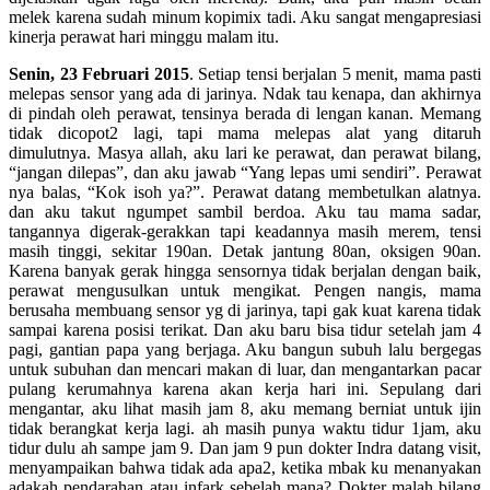
melek karena sudah minum kopimix tadi. Aku sangat mengapresiasi
kinerja perawat hari minggu malam itu.
Senin, 23 Februari 2015
. Setiap tensi berjalan 5 menit, mama pasti
melepas sensor yang ada di jarinya. Ndak tau kenapa, dan akhirnya
di pindah oleh perawat, tensinya berada di lengan kanan. Memang
tidak dicopot2 lagi, tapi mama melepas alat yang ditaruh
dimulutnya. Masya allah, aku lari ke perawat, dan perawat bilang,
“jangan dilepas”, dan aku jawab “Yang lepas umi sendiri”. Perawat
nya balas, “Kok isoh ya?”. Perawat datang membetulkan alatnya.
dan aku takut ngumpet sambil berdoa. Aku tau mama sadar,
tangannya digerak-gerakkan tapi keadannya masih merem, tensi
masih tinggi, sekitar 190an. Detak jantung 80an, oksigen 90an.
Karena banyak gerak hingga sensornya tidak berjalan dengan baik,
perawat mengusulkan untuk mengikat. Pengen nangis, mama
berusaha membuang sensor yg di jarinya, tapi gak kuat karena tidak
sampai karena posisi terikat. Dan aku baru bisa tidur setelah jam 4
pagi, gantian papa yang berjaga. Aku bangun subuh lalu bergegas
untuk subuhan dan mencari makan di luar, dan mengantarkan pacar
pulang kerumahnya karena akan kerja hari ini. Sepulang dari
mengantar, aku lihat masih jam 8, aku memang berniat untuk ijin
tidak berangkat kerja lagi. ah masih punya waktu tidur 1jam, aku
tidur dulu ah sampe jam 9. Dan jam 9 pun dokter Indra datang visit,
menyampaikan bahwa tidak ada apa2, ketika mbak ku menanyakan
adakah pendarahan atau infark sebelah mana? Dokter malah bilang