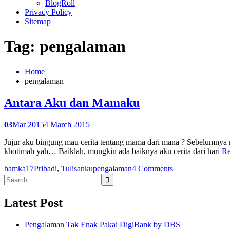
BlogRoll
Privacy Policy
Sitemap
Tag: pengalaman
Home
pengalaman
Antara Aku dan Mamaku
03
Mar 2015
4 March 2015
Jujur aku bingung mau cerita tentang mama dari mana ? Sebelumnya m
khotimah yah… Baiklah, mungkin ada baiknya aku cerita dari hari
R
hamka17
Pribadi
,
Tulisanku
pengalaman
4 Comments
Search
for:
Latest Post
Pengalaman Tak Enak Pakai DigiBank by DBS