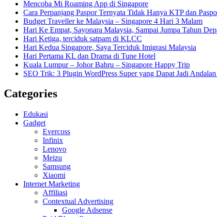
Mencoba Mi Roaming App di Singapore
Cara Perpanjang Paspor Ternyata Tidak Hanya KTP dan Pasp
Budget Traveller ke Malaysia – Singapore 4 Hari 3 Malam
Hari Ke Empat, Sayonara Malaysia, Sampai Jumpa Tahun Dep
Hari Ketiga, terciduk satpam di KLCC
Hari Kedua Singapore, Saya Terciduk Imigrasi Malaysia
Hari Pertama KL dan Drama di Tune Hotel
Kuala Lumpur – Johor Bahru – Singapore Happy Trip
SEO Trik: 3 Plugin WordPress Super yang Dapat Jadi Andal
Categories
Edukasi
Gadget
Evercoss
Infinix
Lenovo
Meizu
Samsung
Xiaomi
Internet Marketing
Affiliasi
Contextual Advertising
Google Adsense