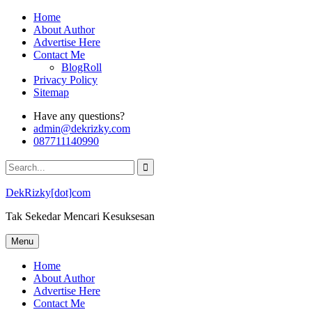
Skip
Home
to
About Author
content
Advertise Here
Contact Me
BlogRoll
Privacy Policy
Sitemap
Have any questions?
admin@dekrizky.com
087711140990
Search
for:
DekRizky[dot]com
Tak Sekedar Mencari Kesuksesan
Menu
Home
About Author
Advertise Here
Contact Me