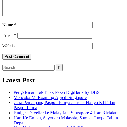
Name
*
Email
*
Website
Search
for:
Latest Post
Pengalaman Tak Enak Pakai DigiBank by DBS
Mencoba Mi Roaming App di Singapore
Cara Perpanjang Paspor Ternyata Tidak Hanya KTP dan
Paspor Lama
Budget Traveller ke Malaysia – Singapore 4 Hari 3 Malam
Hari Ke Empat, Sayonara Malaysia, Sampai Jumpa Tahun
Depan