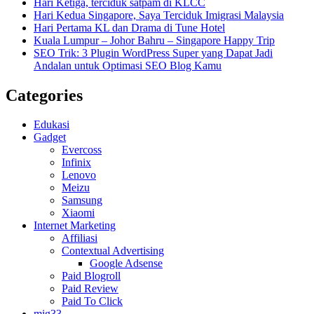
Hari Ketiga, terciduk satpam di KLCC
Hari Kedua Singapore, Saya Terciduk Imigrasi Malaysia
Hari Pertama KL dan Drama di Tune Hotel
Kuala Lumpur – Johor Bahru – Singapore Happy Trip
SEO Trik: 3 Plugin WordPress Super yang Dapat Jadi
Andalan untuk Optimasi SEO Blog Kamu
Categories
Edukasi
Gadget
Evercoss
Infinix
Lenovo
Meizu
Samsung
Xiaomi
Internet Marketing
Affiliasi
Contextual Advertising
Google Adsense
Paid Blogroll
Paid Review
Paid To Click
mig33