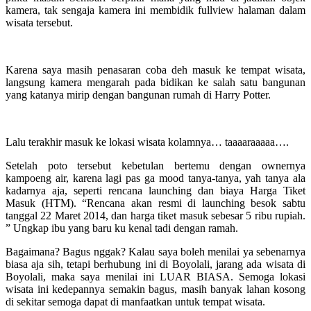
kamera, tak sengaja kamera ini membidik fullview halaman dalam
wisata tersebut.
Karena saya masih penasaran coba deh masuk ke tempat wisata,
langsung kamera mengarah pada bidikan ke salah satu bangunan
yang katanya mirip dengan bangunan rumah di Harry Potter.
Lalu terakhir masuk ke lokasi wisata kolamnya… taaaaraaaaa….
Setelah poto tersebut kebetulan bertemu dengan ownernya
kampoeng air, karena lagi pas ga mood tanya-tanya, yah tanya ala
kadarnya aja, seperti rencana launching dan biaya Harga Tiket
Masuk (HTM). “Rencana akan resmi di launching besok sabtu
tanggal 22 Maret 2014, dan harga tiket masuk sebesar 5 ribu rupiah.
” Ungkap ibu yang baru ku kenal tadi dengan ramah.
Bagaimana? Bagus nggak? Kalau saya boleh menilai ya sebenarnya
biasa aja sih, tetapi berhubung ini di Boyolali, jarang ada wisata di
Boyolali, maka saya menilai ini LUAR BIASA. Semoga lokasi
wisata ini kedepannya semakin bagus, masih banyak lahan kosong
di sekitar semoga dapat di manfaatkan untuk tempat wisata.