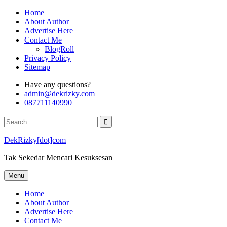
Skip
Home
to
About Author
content
Advertise Here
Contact Me
BlogRoll
Privacy Policy
Sitemap
Have any questions?
admin@dekrizky.com
087711140990
Search
for:
DekRizky[dot]com
Tak Sekedar Mencari Kesuksesan
Menu
Home
About Author
Advertise Here
Contact Me