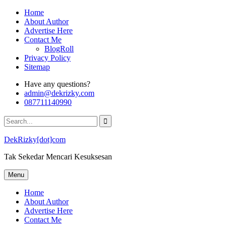
Skip
Home
to
About Author
content
Advertise Here
Contact Me
BlogRoll
Privacy Policy
Sitemap
Have any questions?
admin@dekrizky.com
087711140990
Search
for:
DekRizky[dot]com
Tak Sekedar Mencari Kesuksesan
Menu
Home
About Author
Advertise Here
Contact Me