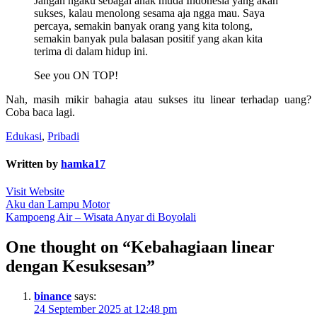
Jangan ngaku sebagai anak muda Indonesia yang akan
sukses, kalau menolong sesama aja ngga mau. Saya
percaya, semakin banyak orang yang kita tolong,
semakin banyak pula balasan positif yang akan kita
terima di dalam hidup ini.
See you ON TOP!
Nah, masih mikir bahagia atau sukses itu linear terhadap uang?
Coba baca lagi.
Edukasi
,
Pribadi
Written by
hamka17
Visit Website
Post
Aku dan Lampu Motor
Kampoeng Air – Wisata Anyar di Boyolali
navigation
One thought on “Kebahagiaan linear
dengan Kesuksesan”
binance
says:
24 September 2025 at 12:48 pm