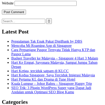
Website
Search
for:
Latest Post
Pengalaman Tak Enak Pakai DigiBank by DBS
Mencoba Mi Roaming App di Singapore
Cara Perpanjang Paspor Ternyata Tidak Hanya KTP dan
Paspor Lama
Budget Traveller ke Malaysia – Singapore 4 Hari 3 Malam
Hari Ke Empat, Sayonara Malaysia, Sampai Jumpa Tahun
Depan
Hari Ketiga, terciduk satpam di KLCC
Hari Kedua Singapore, Saya Terciduk Imigrasi Malaysia
Hari Pertama KL dan Drama di Tune Hotel
Kuala Lumpur – Johor Bahru – Singapore Happy Trip
SEO Trik: 3 Plugin WordPress Super yang Dapat Jadi
Andalan untuk Optimasi SEO Blog Kamu
Categories