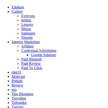
Edukasi
Gadget
Evercoss
Infinix
Lenovo
Meizu
Samsung
Xiaomi
Internet Marketing
Affiliasi
Contextual Advertising
Google Adsense
Paid Blogroll
Paid Review
Paid To Click
mig33
Motivasi
Pribadi
Review
seo
Tips Blogging
Traveling
Tulisanku
Tutorial