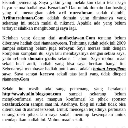
kecuali pemenang. Saya yakin yang melakukan claim telah saya
bayar semua hadiahnya. Benarkan? Dan untuk domain dan hosting
yang di menangkan oleh
arif nurrahman
sudah diambil.
Arifnurrahman.Com
adalah domain yang dimintanya yang
sekarang ini sudah mulai di nikmati. Apabila ada yang belum
terbayar silahkan menghubungi saya lagi.
Keluhan yang datang dari
andisetiawan.Com
tentang belum
diberinya hadiah dari
riannarey.com
. Terhitung sudah sejak juli 2009
sampai sekarang belum juga terbayar. Saya merasa risih dengan
komplain komplain itu, saya lalu membayarnya dengan sebisa saya,
yaitu sebuah
domain gratis
selama 1 tahun. Saya mohon maaf
sekali buat andi, hadiah yang bisa saya berikan hanya itu.
Sebenarnya membayar hadiah untuk anda adalah
bukan kewajiban
saya
. Saya sangat
kecewa
sekali atas janji yang tidak ditepati
riannarey.Com
Selain itu masih ada sang pemenang yang beralamat
http://awalyudin.blogspot.com
sampai sekarang belum
mengkonfirmasi saya maupun konfirmasi ke pihak sponsor
rezafauzi.com
sampai saat ini. Anehnya, blog ini sudah tidak bisa
ditemukan di alamat tersebut. Untuk mencegah terjadinya perbuatan
curang oleh pihak lain saya sudah menutup kesempatan untuk
mendapatkan hadiah ini. Mohon maaf sekali.