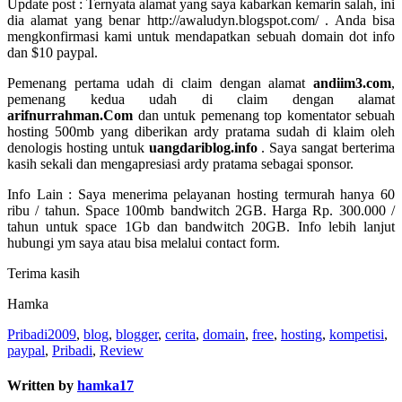
Update post : Ternyata alamat yang saya kabarkan kemarin salah, ini
dia alamat yang benar http://awaludyn.blogspot.com/ . Anda bisa
mengkonfirmasi kami untuk mendapatkan sebuah domain dot info
dan $10 paypal.
Pemenang pertama udah di claim dengan alamat
andiim3.com
,
pemenang kedua udah di claim dengan alamat
arifnurrahman.Com
dan untuk pemenang top komentator sebuah
hosting 500mb yang diberikan ardy pratama sudah di klaim oleh
denologis hosting untuk
uangdariblog.info
. Saya sangat berterima
kasih sekali dan mengapresiasi ardy pratama sebagai sponsor.
Info Lain : Saya menerima pelayanan hosting termurah hanya 60
ribu / tahun. Space 100mb bandwitch 2GB. Harga Rp. 300.000 /
tahun untuk space 1Gb dan bandwitch 20GB. Info lebih lanjut
hubungi ym saya atau bisa melalui contact form.
Terima kasih
Hamka
Pribadi
2009
,
blog
,
blogger
,
cerita
,
domain
,
free
,
hosting
,
kompetisi
,
paypal
,
Pribadi
,
Review
Written by
hamka17