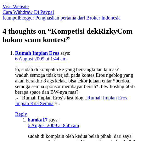
Visit Website
Post
Cara Withdraw Di Paypal
Kumpulblogger Penghasilan pertama dari Broker Indonesia
navigation
4 thoughts on “Kompetisi dekRizkyCom
bukan scam kontest”
Rumah Impian Eros
says:
6 August 2009 at 1:44 am
lo, sudah di kompalin ke yang bersangkutan ta mas?
waduh semoga tidak terjadi pada kontes Eros ngeblog yang
akan berakhir 8 ags kelak. bisa tekor jutaan entar *berdoa,
semoga semua sponsor membayar bersih*. btw hosting 60rb
berapa space dan BW-nya mas?
.-= Rumah Impian Eros´s last blog ..
Rumah Impian Eros,
Impian Kita Semua
=-.
Reply
hamka17
says:
6 August 2009 at 8:45 am
sudah di komplain oleh kedua belah pihak. dari saya