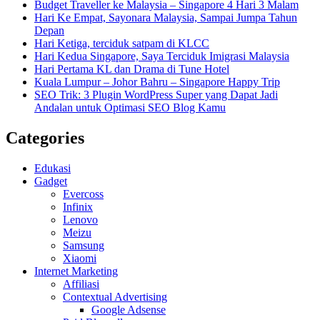
Budget Traveller ke Malaysia – Singapore 4 Hari 3 Malam
Hari Ke Empat, Sayonara Malaysia, Sampai Jumpa Tahun
Depan
Hari Ketiga, terciduk satpam di KLCC
Hari Kedua Singapore, Saya Terciduk Imigrasi Malaysia
Hari Pertama KL dan Drama di Tune Hotel
Kuala Lumpur – Johor Bahru – Singapore Happy Trip
SEO Trik: 3 Plugin WordPress Super yang Dapat Jadi
Andalan untuk Optimasi SEO Blog Kamu
Categories
Edukasi
Gadget
Evercoss
Infinix
Lenovo
Meizu
Samsung
Xiaomi
Internet Marketing
Affiliasi
Contextual Advertising
Google Adsense