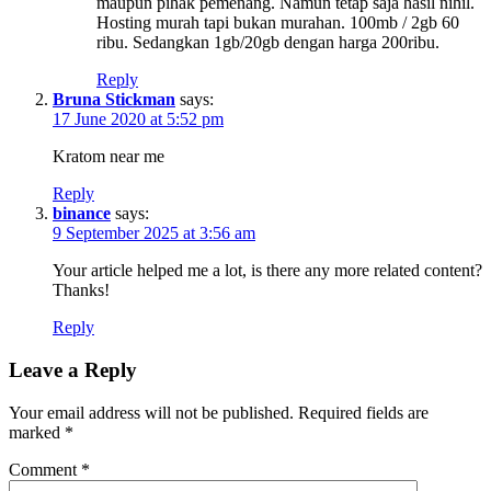
maupun pihak pemenang. Namun tetap saja hasil nihil.
Hosting murah tapi bukan murahan. 100mb / 2gb 60
ribu. Sedangkan 1gb/20gb dengan harga 200ribu.
Reply
Bruna Stickman
says:
17 June 2020 at 5:52 pm
Kratom near me
Reply
binance
says:
9 September 2025 at 3:56 am
Your article helped me a lot, is there any more related content?
Thanks!
Reply
Leave a Reply
Your email address will not be published.
Required fields are
marked
*
Comment
*