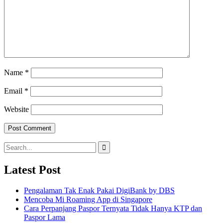
Name
*
Email
*
Website
Search
for:
Latest Post
Pengalaman Tak Enak Pakai DigiBank by DBS
Mencoba Mi Roaming App di Singapore
Cara Perpanjang Paspor Ternyata Tidak Hanya KTP dan
Paspor Lama