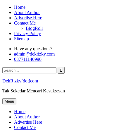
Skip
Home
to
About Author
content
Advertise Here
Contact Me
BlogRoll
Privacy Policy
Sitemap
Have any questions?
admin@dekrizky.com
087711140990
Search
for:
DekRizky[dot]com
Tak Sekedar Mencari Kesuksesan
Menu
Home
About Author
Advertise Here
Contact Me