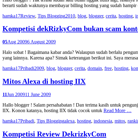
berarti sudah waktunya membayar billing hosting yang sudah hampir
hamka17
Review
,
Tips Blogging
2010
,
blog
,
blogger
,
cerita
,
hosting
,
i
Kompetisi dekRizkyCom bukan scam kont
05
Aug 2009
6 August 2009
Halo sobat ! Bagaimana kabar anda? Walaupun sudah berlalu pengum
yang lainnya. Karena apa? Simak keterangan berikut ini. Saya mer
hamka17
Pribadi
2009
,
blog
,
blogger
,
cerita
,
domain
,
free
,
hosting
,
kom
Mitos Alexa di hosting IIX
11
Jun 2009
11 June 2009
Hallo blogger ! Salam persahabatan ! Dan terima kasih untuk pengun
IIX. Konon katanya, hosting IIX tidak cocok untuk
Read More …
hamka17
Pribadi
,
Tips Blogging
alexa
,
hosting
,
indonesia
,
mitos
,
rank
Kompetisi Review DekrizkyCom