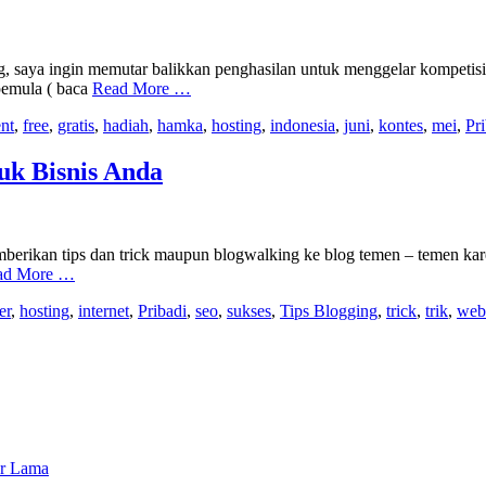
g, saya ingin memutar balikkan penghasilan untuk menggelar kompetis
pemula ( baca
Read More …
nt
,
free
,
gratis
,
hadiah
,
hamka
,
hosting
,
indonesia
,
juni
,
kontes
,
mei
,
Pr
uk Bisnis Anda
rikan tips dan trick maupun blogwalking ke blog temen – temen karena
ad More …
er
,
hosting
,
internet
,
Pribadi
,
seo
,
sukses
,
Tips Blogging
,
trick
,
trik
,
web
or Lama