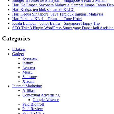
Budget Traveller ke Malaysia – Singapore 4 Hari 3 Malam
Hari Ke Empat, Sayonara Malaysia, Sampai Jumpa Tahun Dep
Hari Ketiga, terciduk satpam di KLCC
Hari Kedua Singapore, Saya Terciduk Imigrasi Malaysia
Hari Pertama KL dan Drama di Tune Hotel
Kuala Lumpur – Johor Bahru – Singapore Happy Trip
SEO Trik: 3 Plugin WordPress Super yang Dapat Jadi Andal
Categories
Edukasi
Gadget
Evercoss
Infinix
Lenovo
Meizu
Samsung
Xiaomi
Internet Marketing
Affiliasi
Contextual Advertising
Google Adsense
Paid Blogroll
Paid Review
Paid To Click