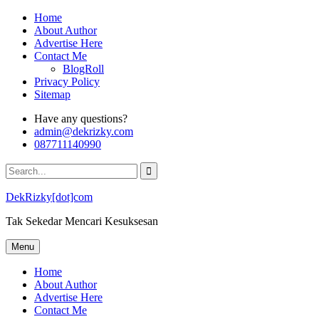
Skip
Home
to
About Author
content
Advertise Here
Contact Me
BlogRoll
Privacy Policy
Sitemap
Have any questions?
admin@dekrizky.com
087711140990
Search
for:
DekRizky[dot]com
Tak Sekedar Mencari Kesuksesan
Menu
Home
About Author
Advertise Here
Contact Me