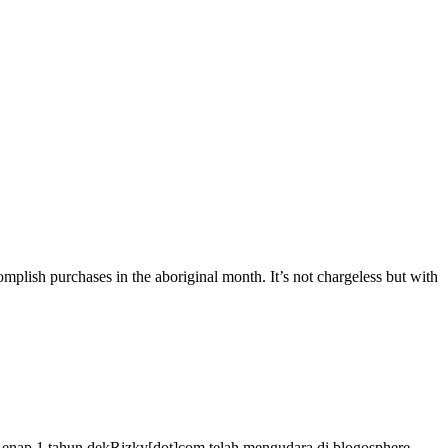
omplish purchases in the aboriginal month. It’s not chargeless but with
a. Genap 1 tahun dekRizky[dot]com telah mengudara di blogosphere