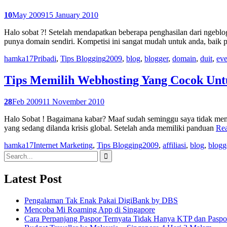
10
May 2009
15 January 2010
Halo sobat ?! Setelah mendapatkan beberapa penghasilan dari ngeblo
punya domain sendiri. Kompetisi ini sangat mudah untuk anda, baik 
hamka17
Pribadi
,
Tips Blogging
2009
,
blog
,
blogger
,
domain
,
duit
,
eve
Tips Memilih Webhosting Yang Cocok Unt
28
Feb 2009
11 November 2010
Halo Sobat ! Bagaimana kabar? Maaf sudah seminggu saya tidak membe
yang sedang dilanda krisis global. Setelah anda memiliki panduan
Re
hamka17
Internet Marketing
,
Tips Blogging
2009
,
affiliasi
,
blog
,
blogg
Search
for:
Latest Post
Pengalaman Tak Enak Pakai DigiBank by DBS
Mencoba Mi Roaming App di Singapore
Cara Perpanjang Paspor Ternyata Tidak Hanya KTP dan Pasp