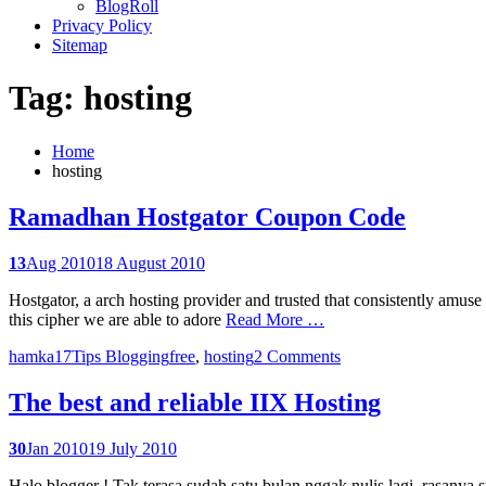
BlogRoll
Privacy Policy
Sitemap
Tag: hosting
Home
hosting
Ramadhan Hostgator Coupon Code
13
Aug 2010
18 August 2010
Hostgator, a arch hosting provider and trusted that consistently amuse
this cipher we are able to adore
Read More …
hamka17
Tips Blogging
free
,
hosting
2 Comments
The best and reliable IIX Hosting
30
Jan 2010
19 July 2010
Halo blogger ! Tak terasa sudah satu bulan nggak nulis lagi, rasany