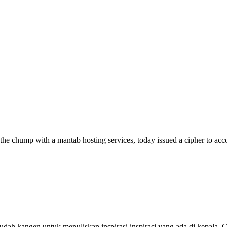
 the chump with a mantab hosting services, today issued a cipher to acc
a sudah kangen untuk menuliskan inspirasi inspirasi yang ada di kepal