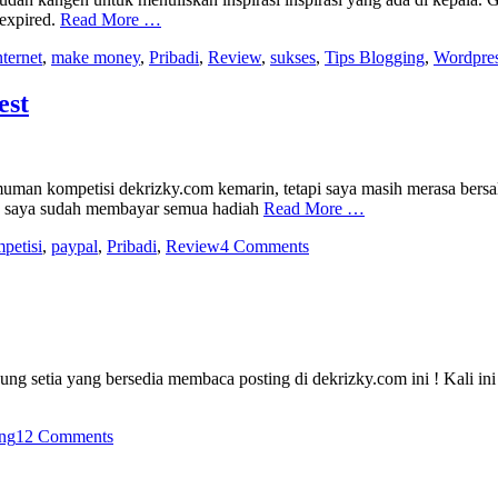
 expired.
Read More …
nternet
,
make money
,
Pribadi
,
Review
,
sukses
,
Tips Blogging
,
Wordpre
est
uman kompetisi dekrizky.com kemarin, tetapi saya masih merasa bers
asa saya sudah membayar semua hadiah
Read More …
petisi
,
paypal
,
Pribadi
,
Review
4 Comments
jung setia yang bersedia membaca posting di dekrizky.com ini ! Kali i
ing
12 Comments