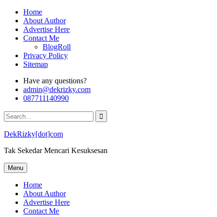
Skip
Home
to
About Author
content
Advertise Here
Contact Me
BlogRoll
Privacy Policy
Sitemap
Have any questions?
admin@dekrizky.com
087711140990
Search
for:
DekRizky[dot]com
Tak Sekedar Mencari Kesuksesan
Menu
Home
About Author
Advertise Here
Contact Me