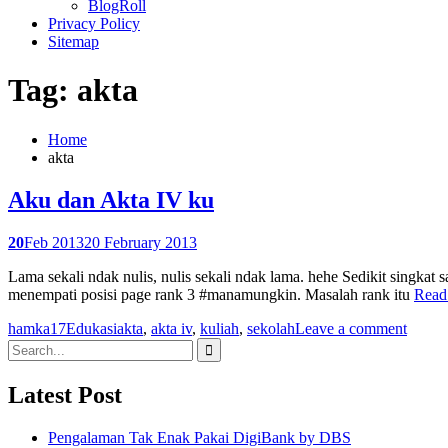
BlogRoll
Privacy Policy
Sitemap
Tag: akta
Home
akta
Aku dan Akta IV ku
20
Feb 2013
20 February 2013
Lama sekali ndak nulis, nulis sekali ndak lama. hehe Sedikit singkat 
menempati posisi page rank 3 #manamungkin. Masalah rank itu
Read
hamka17
Edukasi
akta
,
akta iv
,
kuliah
,
sekolah
Leave a comment
Search
for:
Latest Post
Pengalaman Tak Enak Pakai DigiBank by DBS