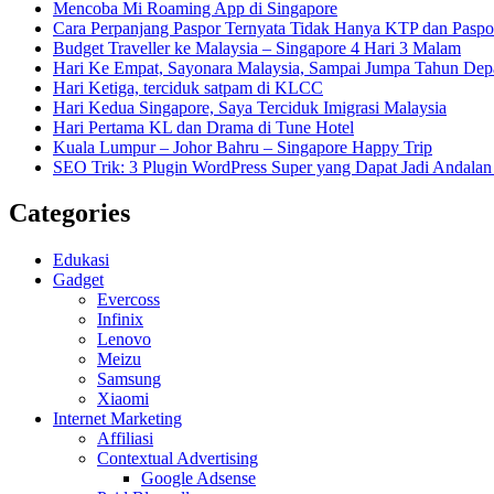
Mencoba Mi Roaming App di Singapore
Cara Perpanjang Paspor Ternyata Tidak Hanya KTP dan Pasp
Budget Traveller ke Malaysia – Singapore 4 Hari 3 Malam
Hari Ke Empat, Sayonara Malaysia, Sampai Jumpa Tahun Dep
Hari Ketiga, terciduk satpam di KLCC
Hari Kedua Singapore, Saya Terciduk Imigrasi Malaysia
Hari Pertama KL dan Drama di Tune Hotel
Kuala Lumpur – Johor Bahru – Singapore Happy Trip
SEO Trik: 3 Plugin WordPress Super yang Dapat Jadi Andal
Categories
Edukasi
Gadget
Evercoss
Infinix
Lenovo
Meizu
Samsung
Xiaomi
Internet Marketing
Affiliasi
Contextual Advertising
Google Adsense