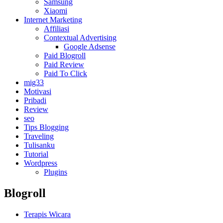
Samsung
Xiaomi
Internet Marketing
Affiliasi
Contextual Advertising
Google Adsense
Paid Blogroll
Paid Review
Paid To Click
mig33
Motivasi
Pribadi
Review
seo
Tips Blogging
Traveling
Tulisanku
Tutorial
Wordpress
Plugins
Blogroll
Terapis Wicara