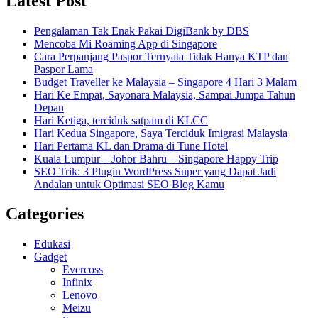
Latest Post
Pengalaman Tak Enak Pakai DigiBank by DBS
Mencoba Mi Roaming App di Singapore
Cara Perpanjang Paspor Ternyata Tidak Hanya KTP dan
Paspor Lama
Budget Traveller ke Malaysia – Singapore 4 Hari 3 Malam
Hari Ke Empat, Sayonara Malaysia, Sampai Jumpa Tahun
Depan
Hari Ketiga, terciduk satpam di KLCC
Hari Kedua Singapore, Saya Terciduk Imigrasi Malaysia
Hari Pertama KL dan Drama di Tune Hotel
Kuala Lumpur – Johor Bahru – Singapore Happy Trip
SEO Trik: 3 Plugin WordPress Super yang Dapat Jadi
Andalan untuk Optimasi SEO Blog Kamu
Categories
Edukasi
Gadget
Evercoss
Infinix
Lenovo
Meizu