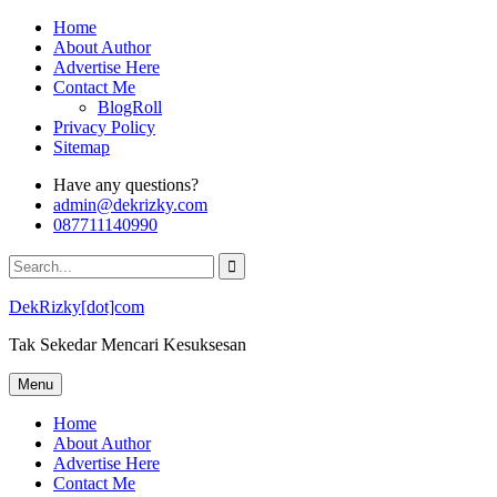
Skip
Home
to
About Author
content
Advertise Here
Contact Me
BlogRoll
Privacy Policy
Sitemap
Have any questions?
admin@dekrizky.com
087711140990
Search
for:
DekRizky[dot]com
Tak Sekedar Mencari Kesuksesan
Menu
Home
About Author
Advertise Here
Contact Me