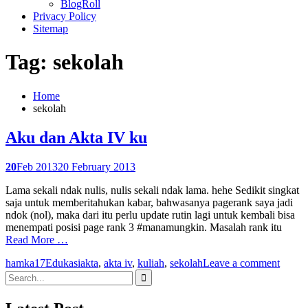
BlogRoll
Privacy Policy
Sitemap
Tag: sekolah
Home
sekolah
Aku dan Akta IV ku
20
Feb 2013
20 February 2013
Lama sekali ndak nulis, nulis sekali ndak lama. hehe Sedikit singkat
saja untuk memberitahukan kabar, bahwasanya pagerank saya jadi
ndok (nol), maka dari itu perlu update rutin lagi untuk kembali bisa
menempati posisi page rank 3 #manamungkin. Masalah rank itu
Read More …
hamka17
Edukasi
akta
,
akta iv
,
kuliah
,
sekolah
Leave a comment
Search
for: