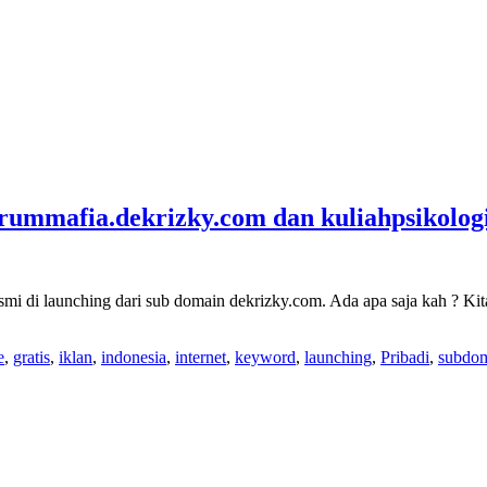
orummafia.dekrizky.com dan kuliahpsikolog
 resmi di launching dari sub domain dekrizky.com. Ada apa saja kah ? K
e
,
gratis
,
iklan
,
indonesia
,
internet
,
keyword
,
launching
,
Pribadi
,
subdo