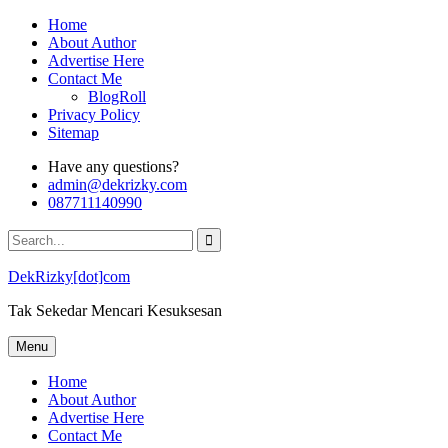
Skip
Home
to
About Author
content
Advertise Here
Contact Me
BlogRoll
Privacy Policy
Sitemap
Have any questions?
admin@dekrizky.com
087711140990
Search
for:
DekRizky[dot]com
Tak Sekedar Mencari Kesuksesan
Menu
Home
About Author
Advertise Here
Contact Me