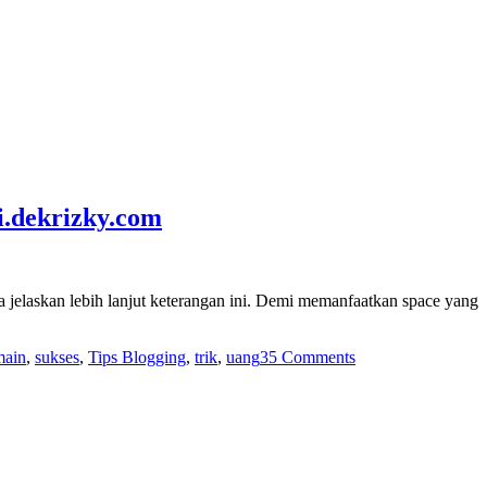
i.dekrizky.com
ita jelaskan lebih lanjut keterangan ini. Demi memanfaatkan space yang
main
,
sukses
,
Tips Blogging
,
trik
,
uang
35 Comments