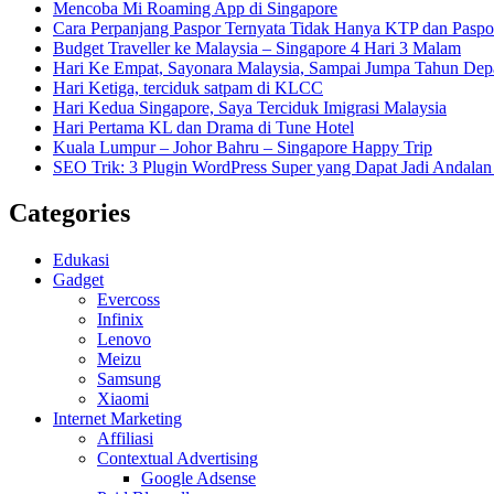
Mencoba Mi Roaming App di Singapore
Cara Perpanjang Paspor Ternyata Tidak Hanya KTP dan Pasp
Budget Traveller ke Malaysia – Singapore 4 Hari 3 Malam
Hari Ke Empat, Sayonara Malaysia, Sampai Jumpa Tahun Dep
Hari Ketiga, terciduk satpam di KLCC
Hari Kedua Singapore, Saya Terciduk Imigrasi Malaysia
Hari Pertama KL dan Drama di Tune Hotel
Kuala Lumpur – Johor Bahru – Singapore Happy Trip
SEO Trik: 3 Plugin WordPress Super yang Dapat Jadi Andal
Categories
Edukasi
Gadget
Evercoss
Infinix
Lenovo
Meizu
Samsung
Xiaomi
Internet Marketing
Affiliasi
Contextual Advertising
Google Adsense