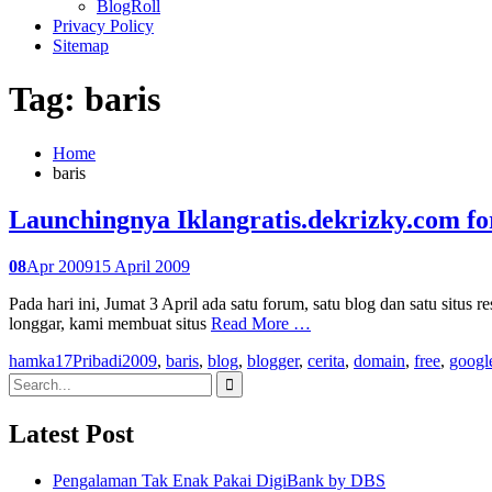
BlogRoll
Privacy Policy
Sitemap
Tag: baris
Home
baris
Launchingnya Iklangratis.dekrizky.com f
08
Apr 2009
15 April 2009
Pada hari ini, Jumat 3 April ada satu forum, satu blog dan satu situs
longgar, kami membuat situs
Read More …
hamka17
Pribadi
2009
,
baris
,
blog
,
blogger
,
cerita
,
domain
,
free
,
googl
Search
for:
Latest Post
Pengalaman Tak Enak Pakai DigiBank by DBS