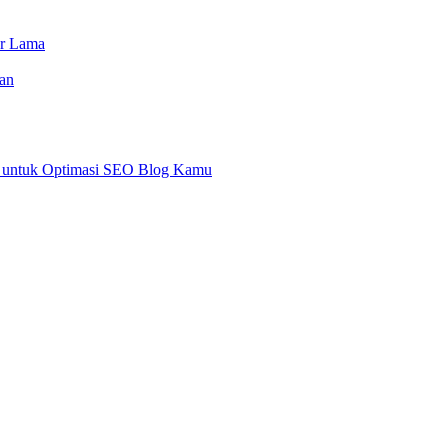
or Lama
an
an untuk Optimasi SEO Blog Kamu