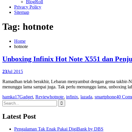
BlogRoll
Privacy Policy
Sitemap
Tag: hotnote
Home
hotnote
Unboxing Infinix Hot Note X551 dan Penju
23
Jul 2015
Ramadhan telah berakhir, Lebaran menyambut dengan gema takbir-Nya
menunggu lama sampai juga. Tak perlu menunggu lama, unboxing lah 
hamka17
Gadget
,
Review
hotnote
,
infinix
,
lazada
,
smartphone
40 Com
Search
for:
Latest Post
Pengalaman Tak Enak Pakai DigiBank by DBS