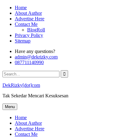
Skip
Home
to
About Author
content
Advertise Here
Contact Me
BlogRoll
Privacy Policy
Sitemap
Have any questions?
admin@dekrizky.com
087711140990
Search
for:
DekRizky[dot]com
Tak Sekedar Mencari Kesuksesan
Menu
Home
About Author
Advertise Here
Contact Me