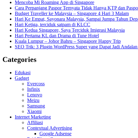
Mencoba Mi Roaming App di Singapore
Cara Perpanjang Paspor Ternyata Tidak Hanya KTP dan Pasp
Budget Traveller ke Malaysia – Singapore 4 Hari 3 Malam
Hari Ke Empat, Sayonara Malaysia, Sampai Jumpa Tahun Dep
Hari Ketiga, terciduk satpam di KLCC
Hari Kedua Singapore, Saya Terciduk Imigrasi Malaysia
Hari Pertama KL dan Drama di Tune Hotel
Kuala Lumpur – Johor Bahru – Singapore Happy Trip
SEO Trik: 3 Plugin WordPress Super yang Dapat Jadi Andal
Categories
Edukasi
Gadget
Evercoss
Infinix
Lenovo
Meizu
Samsung
Xiaomi
Internet Marketing
Affiliasi
Contextual Advertising
Google Adsense