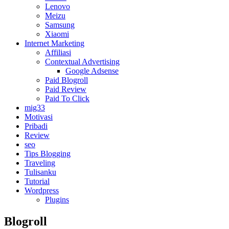
Lenovo
Meizu
Samsung
Xiaomi
Internet Marketing
Affiliasi
Contextual Advertising
Google Adsense
Paid Blogroll
Paid Review
Paid To Click
mig33
Motivasi
Pribadi
Review
seo
Tips Blogging
Traveling
Tulisanku
Tutorial
Wordpress
Plugins
Blogroll