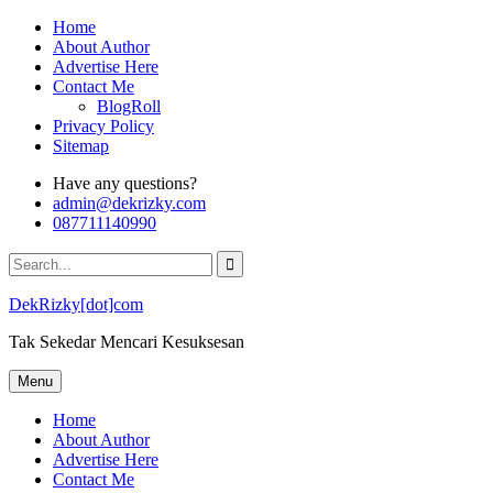
Skip
Home
to
About Author
content
Advertise Here
Contact Me
BlogRoll
Privacy Policy
Sitemap
Have any questions?
admin@dekrizky.com
087711140990
Search
for:
DekRizky[dot]com
Tak Sekedar Mencari Kesuksesan
Menu
Home
About Author
Advertise Here
Contact Me