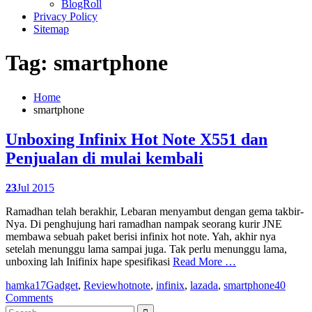
BlogRoll
Privacy Policy
Sitemap
Tag: smartphone
Home
smartphone
Unboxing Infinix Hot Note X551 dan
Penjualan di mulai kembali
23
Jul 2015
Ramadhan telah berakhir, Lebaran menyambut dengan gema takbir-
Nya. Di penghujung hari ramadhan nampak seorang kurir JNE
membawa sebuah paket berisi infinix hot note. Yah, akhir nya
setelah menunggu lama sampai juga. Tak perlu menunggu lama,
unboxing lah Inifinix hape spesifikasi
Read More …
hamka17
Gadget
,
Review
hotnote
,
infinix
,
lazada
,
smartphone
40
Comments
Search