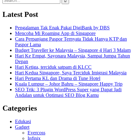
for:
Latest Post
Pengalaman Tak Enak Pakai DigiBank by DBS
Mencoba Mi Roaming App di Singapore
Cara Perpanjang Paspor Ternyata Tidak Hanya KTP dan
Paspor Lama
Budget Traveller ke Malaysia – Singapore 4 Hari 3 Malam
Hari Ke Empat, Sayonara Malaysia, Sampai Jumpa Tahun
Depan
Hari Ketiga, terciduk satpam di KLCC
Hari Kedua Singapore, Saya Terciduk Imigrasi Malaysia
Hari Pertama KL dan Drama di Tune Hotel
Kuala Lumpur – Johor Bahru – Singapore Happy Trip
SEO Trik: 3 Plugin WordPress Super yang Dapat Jadi
Andalan untuk Optimasi SEO Blog Kamu
Categories
Edukasi
Gadget
Evercoss
Infinix