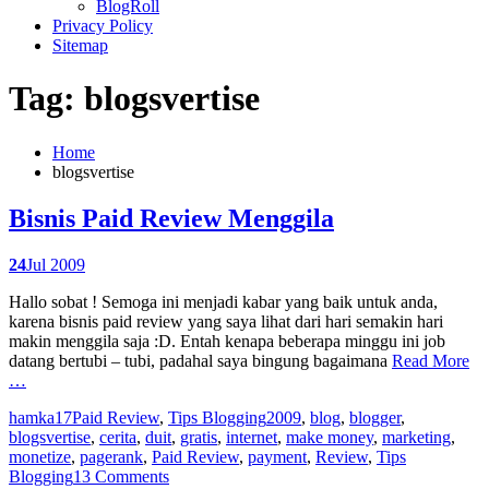
BlogRoll
Privacy Policy
Sitemap
Tag: blogsvertise
Home
blogsvertise
Bisnis Paid Review Menggila
24
Jul 2009
Hallo sobat ! Semoga ini menjadi kabar yang baik untuk anda,
karena bisnis paid review yang saya lihat dari hari semakin hari
makin menggila saja :D. Entah kenapa beberapa minggu ini job
datang bertubi – tubi, padahal saya bingung bagaimana
Read More
…
hamka17
Paid Review
,
Tips Blogging
2009
,
blog
,
blogger
,
blogsvertise
,
cerita
,
duit
,
gratis
,
internet
,
make money
,
marketing
,
monetize
,
pagerank
,
Paid Review
,
payment
,
Review
,
Tips
Blogging
13 Comments