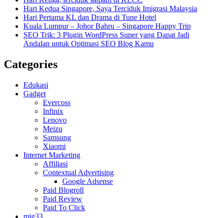
Hari Kedua Singapore, Saya Terciduk Imigrasi Malaysia
Hari Pertama KL dan Drama di Tune Hotel
Kuala Lumpur – Johor Bahru – Singapore Happy Trip
SEO Trik: 3 Plugin WordPress Super yang Dapat Jadi
Andalan untuk Optimasi SEO Blog Kamu
Categories
Edukasi
Gadget
Evercoss
Infinix
Lenovo
Meizu
Samsung
Xiaomi
Internet Marketing
Affiliasi
Contextual Advertising
Google Adsense
Paid Blogroll
Paid Review
Paid To Click
mig33