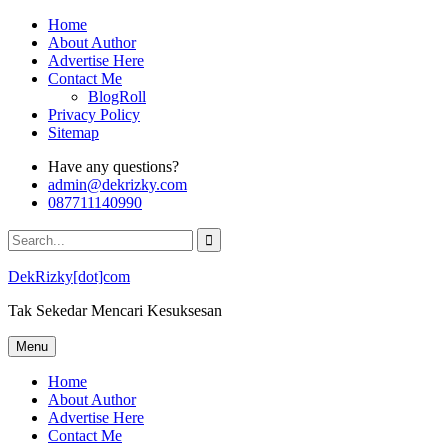
Skip
Home
to
About Author
content
Advertise Here
Contact Me
BlogRoll
Privacy Policy
Sitemap
Have any questions?
admin@dekrizky.com
087711140990
Search
for:
DekRizky[dot]com
Tak Sekedar Mencari Kesuksesan
Menu
Home
About Author
Advertise Here
Contact Me