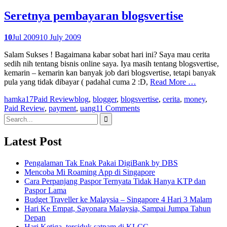
Seretnya pembayaran blogsvertise
10
Jul 2009
10 July 2009
Salam Sukses ! Bagaimana kabar sobat hari ini? Saya mau cerita
sedih nih tentang bisnis online saya. Iya masih tentang blogsvertise,
kemarin – kemarin kan banyak job dari blogsvertise, tetapi banyak
pula yang tidak dibayar ( padahal cuma 2 :D,
Read More …
hamka17
Paid Review
blog
,
blogger
,
blogsvertise
,
cerita
,
money
,
Paid Review
,
payment
,
uang
11 Comments
Search
for:
Latest Post
Pengalaman Tak Enak Pakai DigiBank by DBS
Mencoba Mi Roaming App di Singapore
Cara Perpanjang Paspor Ternyata Tidak Hanya KTP dan
Paspor Lama
Budget Traveller ke Malaysia – Singapore 4 Hari 3 Malam
Hari Ke Empat, Sayonara Malaysia, Sampai Jumpa Tahun
Depan
Hari Ketiga, terciduk satpam di KLCC