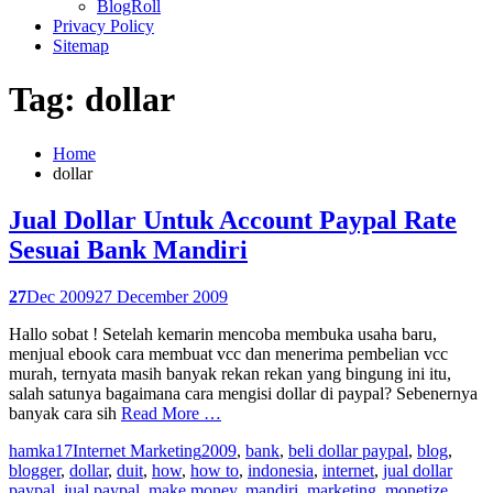
BlogRoll
Privacy Policy
Sitemap
Tag: dollar
Home
dollar
Jual Dollar Untuk Account Paypal Rate
Sesuai Bank Mandiri
27
Dec 2009
27 December 2009
Hallo sobat ! Setelah kemarin mencoba membuka usaha baru,
menjual ebook cara membuat vcc dan menerima pembelian vcc
murah, ternyata masih banyak rekan rekan yang bingung ini itu,
salah satunya bagaimana cara mengisi dollar di paypal? Sebenernya
banyak cara sih
Read More …
hamka17
Internet Marketing
2009
,
bank
,
beli dollar paypal
,
blog
,
blogger
,
dollar
,
duit
,
how
,
how to
,
indonesia
,
internet
,
jual dollar
paypal
,
jual paypal
,
make money
,
mandiri
,
marketing
,
monetize
,