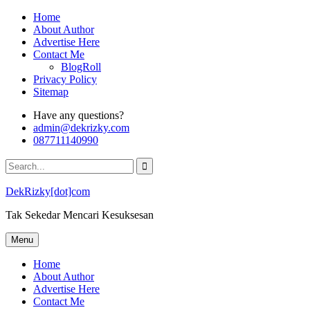
Skip
Home
to
About Author
content
Advertise Here
Contact Me
BlogRoll
Privacy Policy
Sitemap
Have any questions?
admin@dekrizky.com
087711140990
Search
for:
DekRizky[dot]com
Tak Sekedar Mencari Kesuksesan
Menu
Home
About Author
Advertise Here
Contact Me