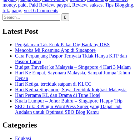
money
,
paid
,
Paid Review
,
paypal
,
Review
,
sukses
,
Tips Blogging
,
trik
,
uang
,
vcc
16 Comments
Search
for:
Latest Post
Pengalaman Tak Enak Pakai DigiBank by DBS
Mencoba Mi Roaming App di Singapore
Cara Perpanjang Paspor Ternyata Tidak Hanya KTP dan
Paspor Lama
Budget Traveller ke Malaysia – Singapore 4 Hari 3 Malam
Hari Ke Empat, Sayonara Malaysia, Sampai Jumpa Tahun
Depan
Hari Ketiga, terciduk satpam di KLCC
Hari Kedua Singapore, Saya Terciduk Imigrasi Malaysia
Hari Pertama KL dan Drama di Tune Hotel
Kuala Lumpur – Johor Bahru – Singapore Happy Trip
SEO Trik: 3 Plugin WordPress Super yang Dapat Jadi
Andalan untuk Optimasi SEO Blog Kamu
Categories
Edukasi