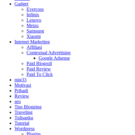
Gadget
Evercoss
Infinix
Lenovo
Meizu
Samsung
Xiaomi
Internet Marketing
Affiliasi
Contextual Advertising
Google Adsense
Paid Blogroll
Paid Review
Paid To Click
mig33
Motivasi
Pribadi
Review
seo
Tips Blogging
Traveling
Tulisanku
Tutorial
Wordpress
Plugins