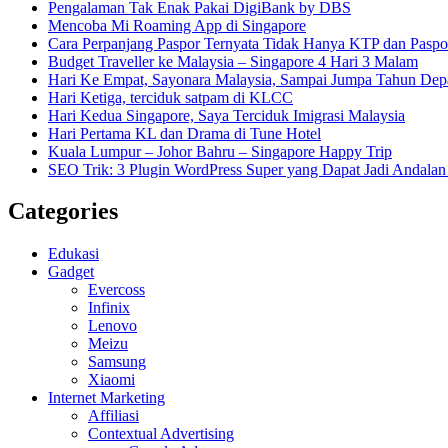
Pengalaman Tak Enak Pakai DigiBank by DBS
Mencoba Mi Roaming App di Singapore
Cara Perpanjang Paspor Ternyata Tidak Hanya KTP dan Pasp
Budget Traveller ke Malaysia – Singapore 4 Hari 3 Malam
Hari Ke Empat, Sayonara Malaysia, Sampai Jumpa Tahun Dep
Hari Ketiga, terciduk satpam di KLCC
Hari Kedua Singapore, Saya Terciduk Imigrasi Malaysia
Hari Pertama KL dan Drama di Tune Hotel
Kuala Lumpur – Johor Bahru – Singapore Happy Trip
SEO Trik: 3 Plugin WordPress Super yang Dapat Jadi Andal
Categories
Edukasi
Gadget
Evercoss
Infinix
Lenovo
Meizu
Samsung
Xiaomi
Internet Marketing
Affiliasi
Contextual Advertising