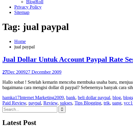
BlogRoll
Privacy Policy
Sitemap
Tag: jual paypal
Home
jual paypal
Jual Dollar Untuk Account Paypal Rate S
27
Dec 2009
27 December 2009
Hallo sobat ! Setelah kemarin mencoba membuka usaha baru, menjual
bagaimana cara mengisi dollar di paypal? Sebenernya banyak cara si
hamka17
Internet Marketing
2009
,
bank
,
beli dollar paypal
,
blog
,
blog
Paid Review
,
paypal
,
Review
,
sukses
,
Tips Blogging
,
trik
,
uang
,
vcc
1
Search
for:
Latest Post