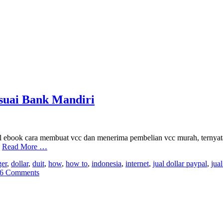
esuai Bank Mandiri
 ebook cara membuat vcc dan menerima pembelian vcc murah, ternyata 
h
Read More …
ger
,
dollar
,
duit
,
how
,
how to
,
indonesia
,
internet
,
jual dollar paypal
,
jua
6 Comments