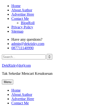
Skip
Home
to
About Author
content
Advertise Here
Contact Me
BlogRoll
Privacy Policy
Sitemap
Have any questions?
admin@dekrizky.com
087711140990
Search
for:
DekRizky[dot]com
Tak Sekedar Mencari Kesuksesan
Menu
Home
About Author
Advertise Here
Contact Me