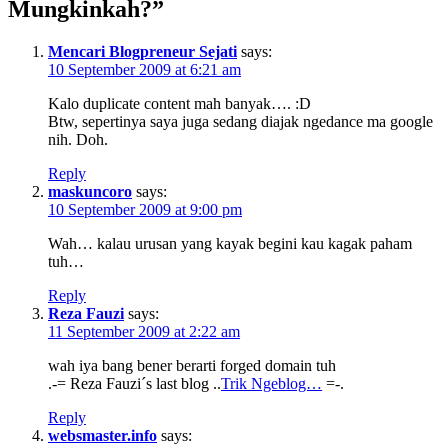
Mungkinkah?”
Mencari Blogpreneur Sejati
says:
10 September 2009 at 6:21 am
Kalo duplicate content mah banyak…. :D
Btw, sepertinya saya juga sedang diajak ngedance ma google
nih. Doh.
Reply
maskuncoro
says:
10 September 2009 at 9:00 pm
Wah… kalau urusan yang kayak begini kau kagak paham
tuh…
Reply
Reza Fauzi
says:
11 September 2009 at 2:22 am
wah iya bang bener berarti forged domain tuh
.-= Reza Fauzi´s last blog ..
Trik Ngeblog…
=-.
Reply
websmaster.info
says: