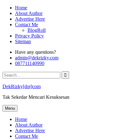
Skip
Home
to
About Author
content
Advertise Here
Contact Me
BlogRoll
Privacy Policy
Sitemap
Have any questions?
admin@dekrizky.com
087711140990
Search
for:
DekRizky[dot]com
Tak Sekedar Mencari Kesuksesan
Menu
Home
About Author
Advertise Here
Contact Me