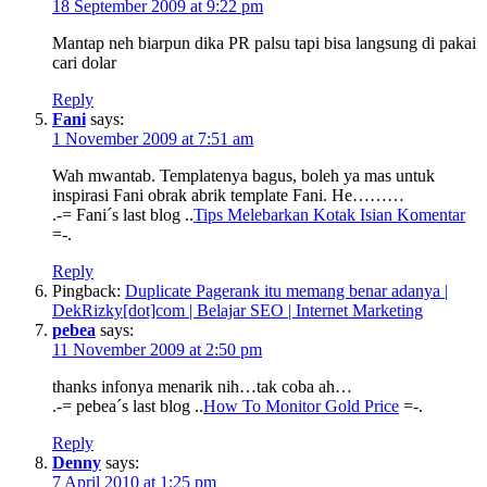
18 September 2009 at 9:22 pm
Mantap neh biarpun dika PR palsu tapi bisa langsung di pakai
cari dolar
Reply
Fani
says:
1 November 2009 at 7:51 am
Wah mwantab. Templatenya bagus, boleh ya mas untuk
inspirasi Fani obrak abrik template Fani. He………
.-= Fani´s last blog ..
Tips Melebarkan Kotak Isian Komentar
=-.
Reply
Pingback:
Duplicate Pagerank itu memang benar adanya |
DekRizky[dot]com | Belajar SEO | Internet Marketing
pebea
says:
11 November 2009 at 2:50 pm
thanks infonya menarik nih…tak coba ah…
.-= pebea´s last blog ..
How To Monitor Gold Price
=-.
Reply
Denny
says:
7 April 2010 at 1:25 pm