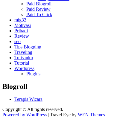
Paid Blogroll
Paid Review
Paid To Click
mig33
Motivasi
Pribadi
Review
seo
Tips Blogging
Traveling
Tulisanku
Tutorial
Wordpress
Plugins
Blogroll
Terapis Wicara
Copyright © All rights reserved.
Powered by WordPress
|
Travel Eye by
WEN Themes