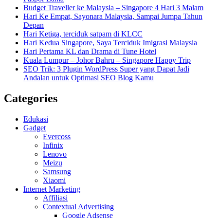
Budget Traveller ke Malaysia – Singapore 4 Hari 3 Malam
Hari Ke Empat, Sayonara Malaysia, Sampai Jumpa Tahun
Depan
Hari Ketiga, terciduk satpam di KLCC
Hari Kedua Singapore, Saya Terciduk Imigrasi Malaysia
Hari Pertama KL dan Drama di Tune Hotel
Kuala Lumpur – Johor Bahru – Singapore Happy Trip
SEO Trik: 3 Plugin WordPress Super yang Dapat Jadi
Andalan untuk Optimasi SEO Blog Kamu
Categories
Edukasi
Gadget
Evercoss
Infinix
Lenovo
Meizu
Samsung
Xiaomi
Internet Marketing
Affiliasi
Contextual Advertising
Google Adsense