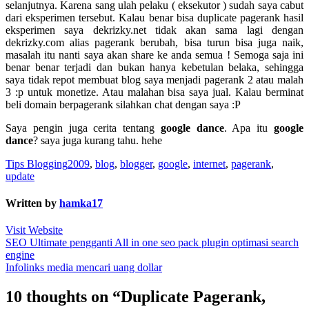
selanjutnya. Karena sang ulah pelaku ( eksekutor ) sudah saya cabut
dari eksperimen tersebut. Kalau benar bisa duplicate pagerank hasil
eksperimen saya dekrizky.net tidak akan sama lagi dengan
dekrizky.com alias pagerank berubah, bisa turun bisa juga naik,
masalah itu nanti saya akan share ke anda semua ! Semoga saja ini
benar benar terjadi dan bukan hanya kebetulan belaka, sehingga
saya tidak repot membuat blog saya menjadi pagerank 2 atau malah
3 :p untuk monetize. Atau malahan bisa saya jual. Kalau berminat
beli domain berpagerank silahkan chat dengan saya :P
Saya pengin juga cerita tentang
google dance
. Apa itu
google
dance
? saya juga kurang tahu. hehe
Tips Blogging
2009
,
blog
,
blogger
,
google
,
internet
,
pagerank
,
update
Written by
hamka17
Visit Website
Post
SEO Ultimate pengganti All in one seo pack plugin optimasi search
engine
navigation
Infolinks media mencari uang dollar
10 thoughts on “Duplicate Pagerank,