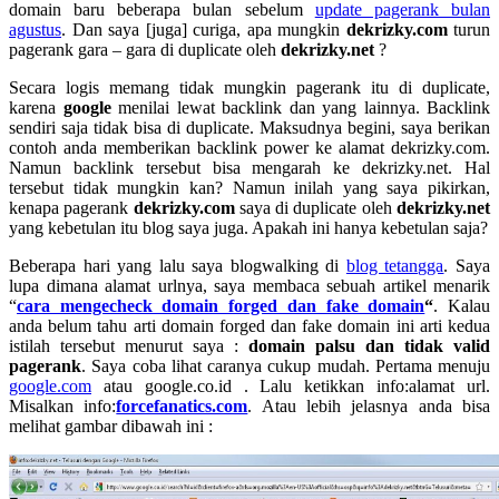
domain baru beberapa bulan sebelum
update pagerank bulan
agustus
. Dan saya [juga] curiga, apa mungkin
dekrizky.com
turun
pagerank gara – gara di duplicate oleh
dekrizky.net
?
Secara logis memang tidak mungkin pagerank itu di duplicate,
karena
google
menilai lewat backlink dan yang lainnya. Backlink
sendiri saja tidak bisa di duplicate. Maksudnya begini, saya berikan
contoh anda memberikan backlink power ke alamat dekrizky.com.
Namun backlink tersebut bisa mengarah ke dekrizky.net. Hal
tersebut tidak mungkin kan? Namun inilah yang saya pikirkan,
kenapa pagerank
dekrizky.com
saya di duplicate oleh
dekrizky.net
yang kebetulan itu blog saya juga. Apakah ini hanya kebetulan saja?
Beberapa hari yang lalu saya blogwalking di
blog tetangga
. Saya
lupa dimana alamat urlnya, saya membaca sebuah artikel menarik
“
cara mengecheck domain forged dan fake domain
“
. Kalau
anda belum tahu arti domain forged dan fake domain ini arti kedua
istilah tersebut menurut saya :
domain palsu dan tidak valid
pagerank
. Saya coba lihat caranya cukup mudah. Pertama menuju
google.com
atau google.co.id . Lalu ketikkan info:alamat url.
Misalkan info:
forcefanatics.com
. Atau lebih jelasnya anda bisa
melihat gambar dibawah ini :