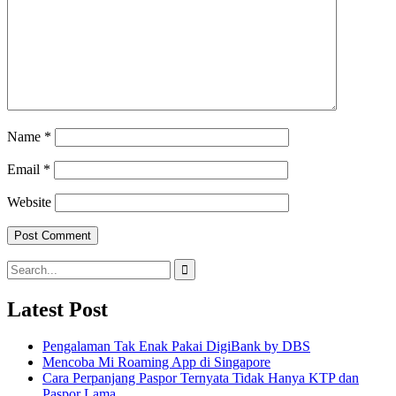
Name
*
Email
*
Website
Search
for:
Latest Post
Pengalaman Tak Enak Pakai DigiBank by DBS
Mencoba Mi Roaming App di Singapore
Cara Perpanjang Paspor Ternyata Tidak Hanya KTP dan
Paspor Lama